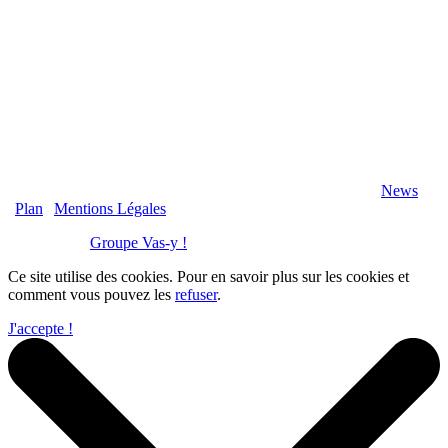
2020 Véranda-Pergola-Auxerre.fr - Tous Droits Réservés |
News
|
Plan
|
Mentions Légales
Réalisation :
Groupe Vas-y !
Ce site utilise des cookies. Pour en savoir plus sur les cookies et
comment vous pouvez les
refuser
.
J'accepte !