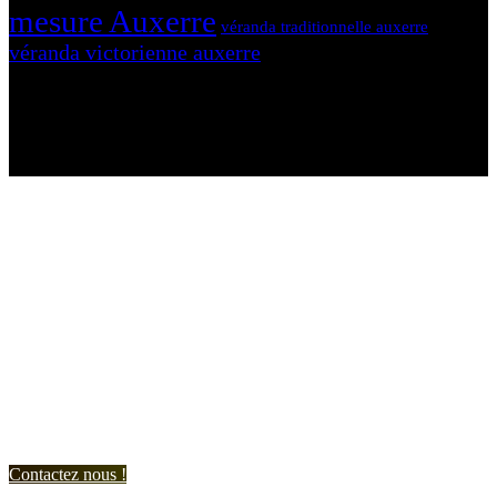
mesure Auxerre
véranda traditionnelle auxerre
véranda victorienne auxerre
N'hésitez-pas à nous contacter et à nous demander un devis
personnalisé.
Nous vous accueillons du:
Lundi au Vendredi de 9h à 12h et de 14h à 19h
Samedi de 9h à 12h et de 14h à 17h
Contactez nous !