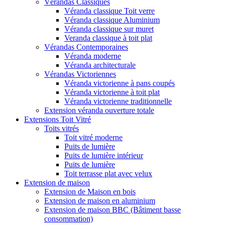
Vérandas Classiques
Véranda classique Toit verre
Véranda classique Aluminium
Véranda classique sur muret
Veranda classique à toit plat
Vérandas Contemporaines
Véranda moderne
Véranda architecturale
Vérandas Victoriennes
Véranda victorienne à pans coupés
Véranda victorienne à toit plat
Véranda victorienne traditionnelle
Extension véranda ouverture totale
Extensions Toit Vitré
Toits vitrés
Toit vitré moderne
Puits de lumière
Puits de lumière intérieur
Puits de lumière
Toit terrasse plat avec velux
Extension de maison
Extension de Maison en bois
Extension de maison en aluminium
Extension de maison BBC (Bâtiment basse
consommation)