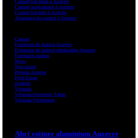
Carport toit pente à Auxerre
Carport semi-adossé à Auxerre
Carport toit tuile à Auxerre
Avantages du carport à Auxerre
Categories
Carport
(36)
Extension de maison Auxerre
(27)
Extension de maison minimaliste Auxerre
(25)
Extension maison
(5)
News
(21)
Non classé
(1)
Pergola Auxerre
(25)
Pool House
(32)
produits
(3)
Véranda
(25)
Véranda Ouverture Totale
(20)
Véranda Victorienne
(25)
Latest Posts
Abri voiture aluminium Auxerre