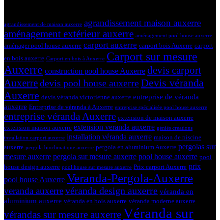
Tags
agrandissement maison auxerre
agrandissement de maison auxerre
aménagement extérieur auxerre
aménagement pool house auxerre
carport auxerre
aménager pool house auxerre
carport bois Auxerre
carport
Carport sur mesure
en bois auxerre
Carport en bois à Auxerre
Auxerre
devis carport
construction pool house Auxerre
Devis véranda
Auxerre
devis pool house auxerre
Auxerre
entreprise de véranda
devis véranda victorienne auxerre
auxerre
Entreprise de véranda à Auxerre
entreprise spécialisée pool house auxerre
entreprise véranda Auxerre
extension de maison auxerre
extension veranda auxerre
extension maison auxerre
géniès créations
installation véranda auxerre
maison de piscine
installation carport auxerre
pergolas sur
auxerre
pergola en aluminium Auxerre
pergola bioclimatique auxerre
mesure auxerre
pergola sur mesure auxerre
pool house auxerre
pool
prix
house design auxerre
Prix carport Auxerre
pool house sur mesure auxerre
Veranda-Pergola-Auxerre
pool house Auxerre
véranda design auxerre
veranda auxerre
véranda en
aluminium auxerre
véranda en bois auxerre
véranda moderne auxerre
Véranda sur
vérandas sur mesure auxerre