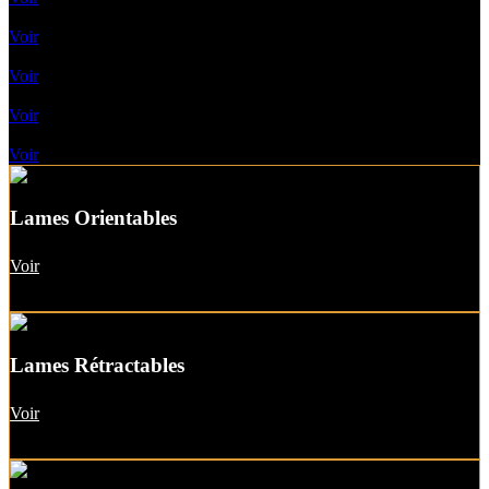
Pergolas Vélum
Voir
Toile enroulable
Voir
Pergolas A Toile Fixe
Voir
Pergolas A Toit vitré
Voir
Lames Orientables
Voir
Lames Rétractables
Voir