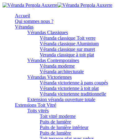
Accueil
Qui sommes nous ?
Vérandas
Vérandas Classiques
Véranda classique Toit verre
Véranda classique Aluminium
Véranda classique sur muret
Veranda classique à toit plat
Vérandas Contemporaines
Véranda moderne
Véranda architecturale
Vérandas Victoriennes
Véranda victorienne à pans coupés
Véranda victorienne à toit plat
Véranda victorienne traditionnelle
Extension véranda ouverture totale
Extensions Toit Vitré
Toits vitrés
Toit vitré moderne
Puits de lumière
Puits de lumière intérieur
Puits de lumière
Toit terrasse plat avec velux