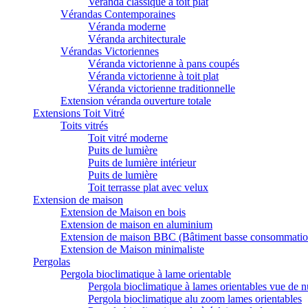
Veranda classique à toit plat
Vérandas Contemporaines
Véranda moderne
Véranda architecturale
Vérandas Victoriennes
Véranda victorienne à pans coupés
Véranda victorienne à toit plat
Véranda victorienne traditionnelle
Extension véranda ouverture totale
Extensions Toit Vitré
Toits vitrés
Toit vitré moderne
Puits de lumière
Puits de lumière intérieur
Puits de lumière
Toit terrasse plat avec velux
Extension de maison
Extension de Maison en bois
Extension de maison en aluminium
Extension de maison BBC (Bâtiment basse consommatio
Extension de Maison minimaliste
Pergolas
Pergola bioclimatique à lame orientable
Pergola bioclimatique à lames orientables vue de n
Pergola bioclimatique alu zoom lames orientables