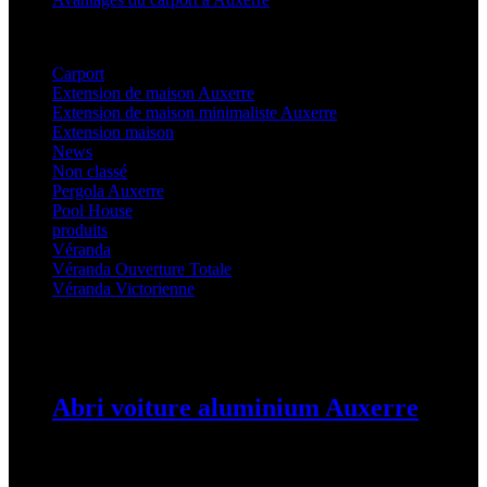
Categories
Carport
(36)
Extension de maison Auxerre
(27)
Extension de maison minimaliste Auxerre
(25)
Extension maison
(5)
News
(21)
Non classé
(1)
Pergola Auxerre
(25)
Pool House
(32)
produits
(3)
Véranda
(25)
Véranda Ouverture Totale
(20)
Véranda Victorienne
(25)
Latest Posts
Abri voiture aluminium Auxerre
19 mars 2024