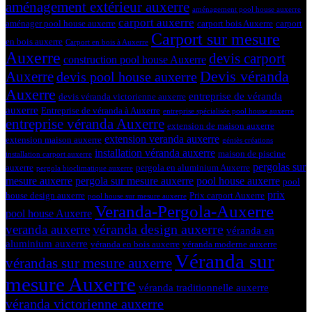
aménagement extérieur auxerre
aménagement pool house auxerre
carport auxerre
aménager pool house auxerre
carport bois Auxerre
carport
Carport sur mesure
en bois auxerre
Carport en bois à Auxerre
Auxerre
devis carport
construction pool house Auxerre
Devis véranda
Auxerre
devis pool house auxerre
Auxerre
entreprise de véranda
devis véranda victorienne auxerre
auxerre
Entreprise de véranda à Auxerre
entreprise spécialisée pool house auxerre
entreprise véranda Auxerre
extension de maison auxerre
extension veranda auxerre
extension maison auxerre
géniès créations
installation véranda auxerre
maison de piscine
installation carport auxerre
pergolas sur
auxerre
pergola en aluminium Auxerre
pergola bioclimatique auxerre
mesure auxerre
pergola sur mesure auxerre
pool house auxerre
pool
prix
house design auxerre
Prix carport Auxerre
pool house sur mesure auxerre
Veranda-Pergola-Auxerre
pool house Auxerre
véranda design auxerre
veranda auxerre
véranda en
aluminium auxerre
véranda en bois auxerre
véranda moderne auxerre
Véranda sur
vérandas sur mesure auxerre
mesure Auxerre
véranda traditionnelle auxerre
véranda victorienne auxerre