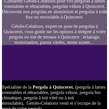
Contactez Géniès-Créations pour vos pergolas à lames
orientables et rétractables, pergolas vélum à Quincerot.
Découvrez nos pergolas en aluminium et pergolas à toile
fixe ou enroulable à Quincerot.
Géniès-Créations, expert en pose de pergolas à
Quincerot, vous guide sur les options à intégrer à votre
pergola ou toit de terrasse à Quincerot : éclairage,
motorisation, parois vitrées, stores screen…
Spécialiste de la
Pergola à Quincerot
, (pergola à lames
orientables et rétractables, pergola vélum, pergola bio
climatique, pergola à toit vitré ou à toit
enroulable), Geniès-Créations vend et s’occupe de la
pose de votre pergola.