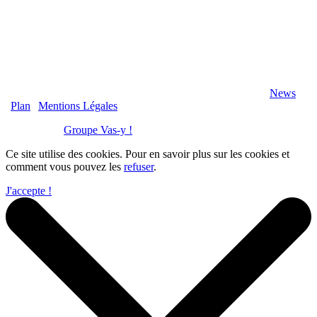
2020 Véranda-Pergola-Auxerre.fr - Tous Droits Réservés |
News
|
Plan
|
Mentions Légales
Réalisation :
Groupe Vas-y !
Ce site utilise des cookies. Pour en savoir plus sur les cookies et
comment vous pouvez les
refuser
.
J'accepte !