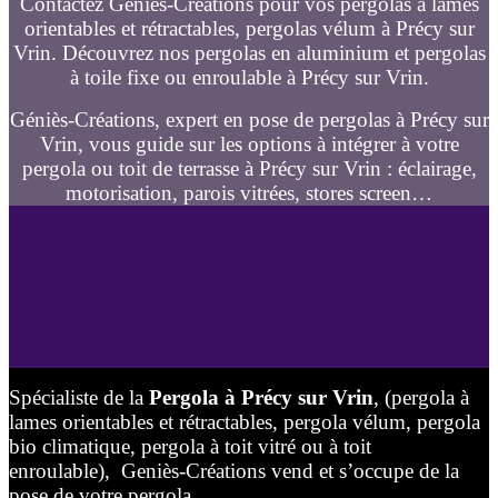
Contactez Géniès-Créations pour vos pergolas à lames
orientables et rétractables, pergolas vélum à Précy sur
Vrin. Découvrez nos pergolas en aluminium et pergolas
à toile fixe ou enroulable à Précy sur Vrin.
Géniès-Créations, expert en pose de pergolas à Précy sur
Vrin, vous guide sur les options à intégrer à votre
pergola ou toit de terrasse à Précy sur Vrin : éclairage,
motorisation, parois vitrées, stores screen…
Spécialiste de la
Pergola à Précy sur Vrin
, (pergola à
lames orientables et rétractables, pergola vélum, pergola
bio climatique, pergola à toit vitré ou à toit
enroulable), Geniès-Créations vend et s’occupe de la
pose de votre pergola.