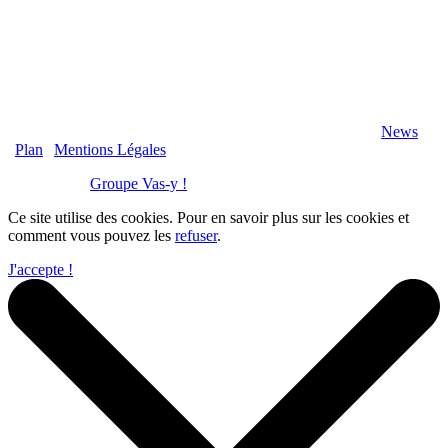
2020 Véranda-Pergola-Auxerre.fr - Tous Droits Réservés |
News
|
Plan
|
Mentions Légales
Réalisation :
Groupe Vas-y !
Ce site utilise des cookies. Pour en savoir plus sur les cookies et
comment vous pouvez les
refuser
.
J'accepte !