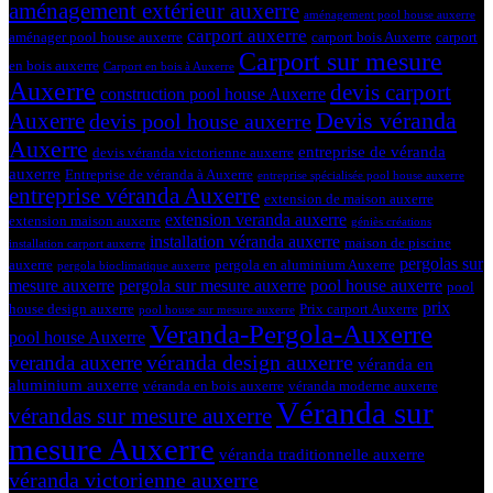
aménagement extérieur auxerre
aménagement pool house auxerre
carport auxerre
aménager pool house auxerre
carport bois Auxerre
carport
Carport sur mesure
en bois auxerre
Carport en bois à Auxerre
Auxerre
devis carport
construction pool house Auxerre
Devis véranda
Auxerre
devis pool house auxerre
Auxerre
entreprise de véranda
devis véranda victorienne auxerre
auxerre
Entreprise de véranda à Auxerre
entreprise spécialisée pool house auxerre
entreprise véranda Auxerre
extension de maison auxerre
extension veranda auxerre
extension maison auxerre
géniès créations
installation véranda auxerre
maison de piscine
installation carport auxerre
pergolas sur
auxerre
pergola en aluminium Auxerre
pergola bioclimatique auxerre
mesure auxerre
pergola sur mesure auxerre
pool house auxerre
pool
prix
house design auxerre
Prix carport Auxerre
pool house sur mesure auxerre
Veranda-Pergola-Auxerre
pool house Auxerre
véranda design auxerre
veranda auxerre
véranda en
aluminium auxerre
véranda en bois auxerre
véranda moderne auxerre
Véranda sur
vérandas sur mesure auxerre
mesure Auxerre
véranda traditionnelle auxerre
véranda victorienne auxerre