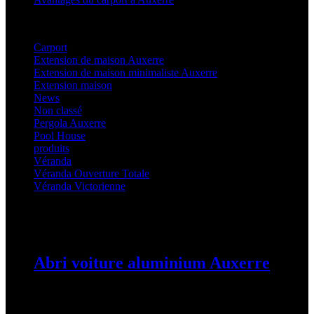
Categories
Carport
(36)
Extension de maison Auxerre
(27)
Extension de maison minimaliste Auxerre
(25)
Extension maison
(5)
News
(21)
Non classé
(1)
Pergola Auxerre
(25)
Pool House
(32)
produits
(3)
Véranda
(25)
Véranda Ouverture Totale
(20)
Véranda Victorienne
(25)
Latest Posts
Abri voiture aluminium Auxerre
19 mars 2024