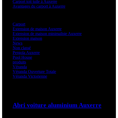
Carport toit tuile à Auxerre
Avantages du carport à Auxerre
Categories
Carport
(36)
Extension de maison Auxerre
(27)
Extension de maison minimaliste Auxerre
(25)
Extension maison
(5)
News
(21)
Non classé
(1)
Pergola Auxerre
(25)
Pool House
(32)
produits
(3)
Véranda
(25)
Véranda Ouverture Totale
(20)
Véranda Victorienne
(25)
Latest Posts
Abri voiture aluminium Auxerre
19 mars 2024