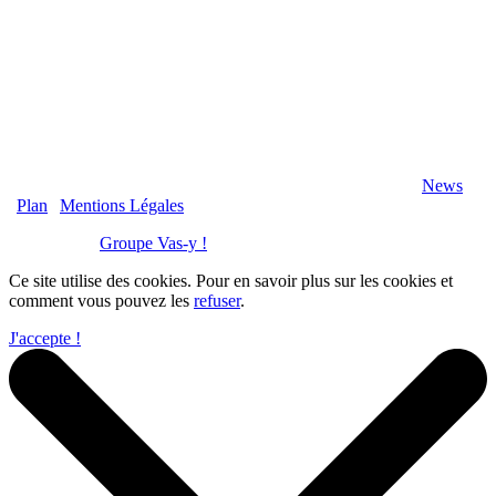
2020 Véranda-Pergola-Auxerre.fr - Tous Droits Réservés |
News
|
Plan
|
Mentions Légales
Réalisation :
Groupe Vas-y !
Ce site utilise des cookies. Pour en savoir plus sur les cookies et
comment vous pouvez les
refuser
.
J'accepte !