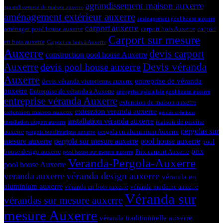
agrandissement maison auxerre
agrandissement de maison auxerre
aménagement extérieur auxerre
aménagement pool house auxerre
carport auxerre
aménager pool house auxerre
carport bois Auxerre
carport
Carport sur mesure
en bois auxerre
Carport en bois à Auxerre
Auxerre
devis carport
construction pool house Auxerre
Devis véranda
Auxerre
devis pool house auxerre
Auxerre
entreprise de véranda
devis véranda victorienne auxerre
auxerre
Entreprise de véranda à Auxerre
entreprise spécialisée pool house auxerre
entreprise véranda Auxerre
extension de maison auxerre
extension veranda auxerre
extension maison auxerre
géniès créations
installation véranda auxerre
maison de piscine
installation carport auxerre
pergolas sur
auxerre
pergola en aluminium Auxerre
pergola bioclimatique auxerre
mesure auxerre
pergola sur mesure auxerre
pool house auxerre
pool
prix
house design auxerre
Prix carport Auxerre
pool house sur mesure auxerre
Veranda-Pergola-Auxerre
pool house Auxerre
véranda design auxerre
veranda auxerre
véranda en
aluminium auxerre
véranda en bois auxerre
véranda moderne auxerre
Véranda sur
vérandas sur mesure auxerre
mesure Auxerre
véranda traditionnelle auxerre