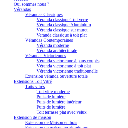
Qui sommes nous ?
Vérandas
Vérandas Classiques
Véranda classique Toit verre
Véranda classique Aluminium
Véranda classique sur muret
Veranda classique à toit plat
Vérandas Contemporaines
Véranda moderne
Véranda architecturale
Vérandas Victoriennes
Véranda victorienne à pans coupés
Véranda victorienne à toit plat
Véranda victorienne traditionnelle
Extension véranda ouverture totale
Extensions Toit Vitré
Toits vitrés
Toit vitré moderne
Puits de lumière
Puits de lumière intérieur
Puits de lumière
Toit terrasse plat avec velux
Extension de maison
Extension de Maison en bois
Extension de maison en aluminium