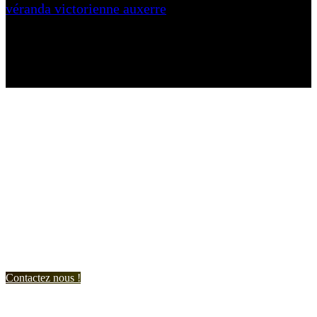
véranda victorienne auxerre
N'hésitez-pas à nous contacter et à nous demander un devis
personnalisé.
Nous vous accueillons du:
Lundi au Vendredi de 9h à 12h et de 14h à 19h
Samedi de 9h à 12h et de 14h à 17h
Contactez nous !