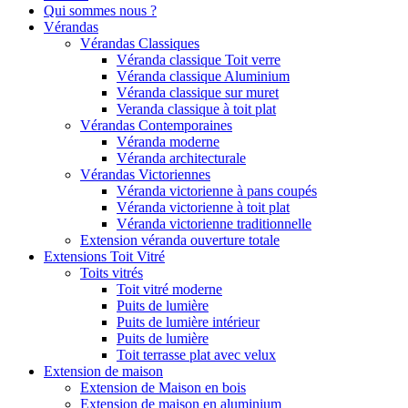
Qui sommes nous ?
Vérandas
Vérandas Classiques
Véranda classique Toit verre
Véranda classique Aluminium
Véranda classique sur muret
Veranda classique à toit plat
Vérandas Contemporaines
Véranda moderne
Véranda architecturale
Vérandas Victoriennes
Véranda victorienne à pans coupés
Véranda victorienne à toit plat
Véranda victorienne traditionnelle
Extension véranda ouverture totale
Extensions Toit Vitré
Toits vitrés
Toit vitré moderne
Puits de lumière
Puits de lumière intérieur
Puits de lumière
Toit terrasse plat avec velux
Extension de maison
Extension de Maison en bois
Extension de maison en aluminium