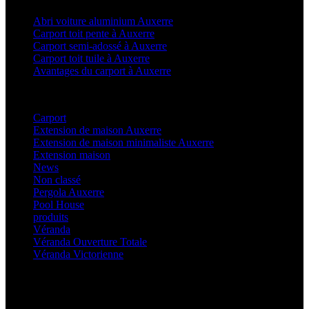
Abri voiture aluminium Auxerre
Carport toit pente à Auxerre
Carport semi-adossé à Auxerre
Carport toit tuile à Auxerre
Avantages du carport à Auxerre
Categories
Carport
(36)
Extension de maison Auxerre
(27)
Extension de maison minimaliste Auxerre
(25)
Extension maison
(5)
News
(21)
Non classé
(1)
Pergola Auxerre
(25)
Pool House
(32)
produits
(3)
Véranda
(25)
Véranda Ouverture Totale
(20)
Véranda Victorienne
(25)
Latest Posts