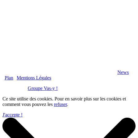
2020 Véranda-Pergola-Auxerre.fr - Tous Droits Réservés |
News
|
Plan
|
Mentions Légales
Réalisation :
Groupe Vas-y !
Ce site utilise des cookies. Pour en savoir plus sur les cookies et
comment vous pouvez les
refuser
.
J'accepte !