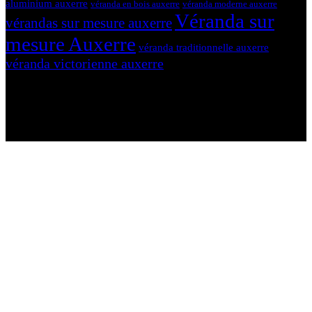
aluminium auxerre
véranda en bois auxerre
véranda moderne auxerre
Véranda sur
vérandas sur mesure auxerre
mesure Auxerre
véranda traditionnelle auxerre
véranda victorienne auxerre
N'hésitez-pas à nous contacter et à nous demander un devis
personnalisé.
Nous vous accueillons du:
Lundi au Vendredi de 9h à 12h et de 14h à 19h
Samedi de 9h à 12h et de 14h à 17h