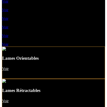
Voir
Lames rétractables
Voir
Pergolas Vélum
Voir
Toile enroulable
Voir
Pergolas A Toile Fixe
Voir
Pergolas A Toit vitré
Voir
Lames Orientables
Voir
Lames Rétractables
Voir