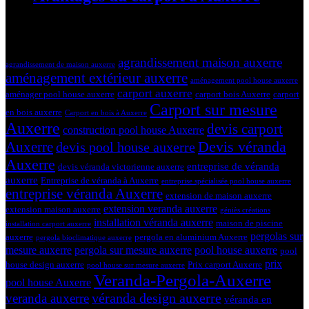
19 mars 2024
Tags
agrandissement maison auxerre
agrandissement de maison auxerre
aménagement extérieur auxerre
aménagement pool house auxerre
carport auxerre
aménager pool house auxerre
carport bois Auxerre
carport
Carport sur mesure
en bois auxerre
Carport en bois à Auxerre
Auxerre
devis carport
construction pool house Auxerre
Devis véranda
Auxerre
devis pool house auxerre
Auxerre
entreprise de véranda
devis véranda victorienne auxerre
auxerre
Entreprise de véranda à Auxerre
entreprise spécialisée pool house auxerre
entreprise véranda Auxerre
extension de maison auxerre
extension veranda auxerre
extension maison auxerre
géniès créations
installation véranda auxerre
maison de piscine
installation carport auxerre
pergolas sur
auxerre
pergola en aluminium Auxerre
pergola bioclimatique auxerre
mesure auxerre
pergola sur mesure auxerre
pool house auxerre
pool
prix
house design auxerre
Prix carport Auxerre
pool house sur mesure auxerre
Veranda-Pergola-Auxerre
pool house Auxerre
véranda design auxerre
veranda auxerre
véranda en