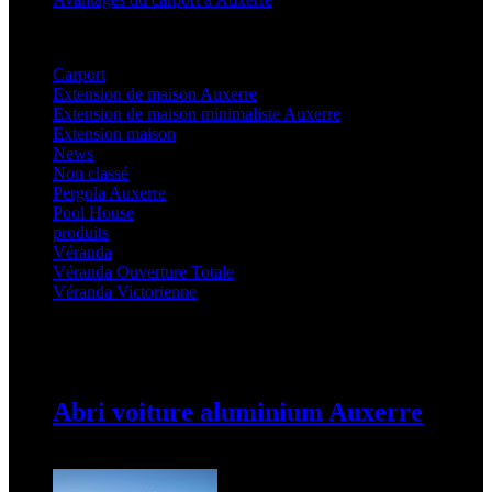
Categories
Carport
(36)
Extension de maison Auxerre
(27)
Extension de maison minimaliste Auxerre
(25)
Extension maison
(5)
News
(21)
Non classé
(1)
Pergola Auxerre
(25)
Pool House
(32)
produits
(3)
Véranda
(25)
Véranda Ouverture Totale
(20)
Véranda Victorienne
(25)
Latest Posts
Abri voiture aluminium Auxerre
19 mars 2024