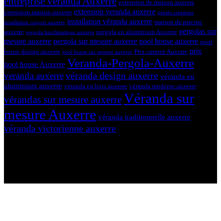
entreprise véranda Auxerre
extension de maison auxerre
extension veranda auxerre
extension maison auxerre
géniès créations
installation véranda auxerre
maison de piscine
installation carport auxerre
pergolas sur
auxerre
pergola en aluminium Auxerre
pergola bioclimatique auxerre
mesure auxerre
pergola sur mesure auxerre
pool house auxerre
pool
prix
house design auxerre
Prix carport Auxerre
pool house sur mesure auxerre
Veranda-Pergola-Auxerre
pool house Auxerre
véranda design auxerre
veranda auxerre
véranda en
aluminium auxerre
véranda en bois auxerre
véranda moderne auxerre
Véranda sur
vérandas sur mesure auxerre
mesure Auxerre
véranda traditionnelle auxerre
véranda victorienne auxerre