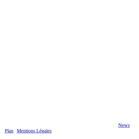
2020 Véranda-Pergola-Auxerre.fr - Tous Droits Réservés |
News
|
Plan
|
Mentions Légales