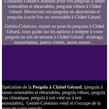
Contactez Géniès-Créations pour vos pergolas à lames
orientables et rétractables, pergolas vélum à Châtel
Gérard. Découvrez nos pergolas en aluminium et
pergolas à toile fixe ou enroulable à Châtel Gérard.
Géniès-Créations, expert en pose de pergolas à Châtel
Gérard, vous guide sur les options à intégrer à votre
pergola ou toit de terrasse à Châtel Gérard : éclairage,
motorisation, parois vitrées, stores screen…
Spécialiste de la
Pergola à Châtel Gérard
, (pergola à
lames orientables et rétractables, pergola vélum, pergola
bio climatique, pergola à toit vitré ou à toit
enroulable), Geniès-Créations vend et s’occupe de la
pose de votre pergola.