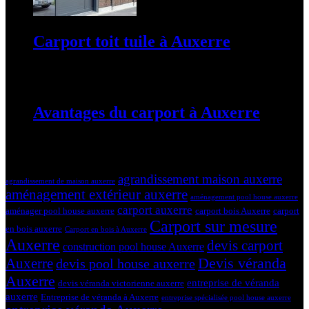
Carport toit tuile à Auxerre
19 mars 2024
Avantages du carport à Auxerre
19 mars 2024
Tags
agrandissement maison auxerre
agrandissement de maison auxerre
aménagement extérieur auxerre
aménagement pool house auxerre
carport auxerre
aménager pool house auxerre
carport bois Auxerre
carport
Carport sur mesure
en bois auxerre
Carport en bois à Auxerre
Auxerre
devis carport
construction pool house Auxerre
Devis véranda
Auxerre
devis pool house auxerre
Auxerre
entreprise de véranda
devis véranda victorienne auxerre
auxerre
Entreprise de véranda à Auxerre
entreprise spécialisée pool house auxerre