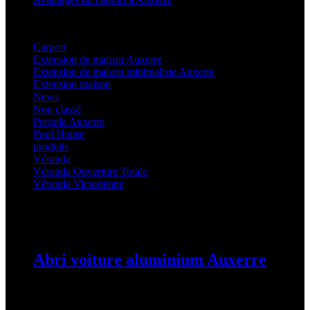
Categories
Carport
(36)
Extension de maison Auxerre
(27)
Extension de maison minimaliste Auxerre
(25)
Extension maison
(5)
News
(21)
Non classé
(1)
Pergola Auxerre
(25)
Pool House
(32)
produits
(3)
Véranda
(25)
Véranda Ouverture Totale
(20)
Véranda Victorienne
(25)
Latest Posts
Abri voiture aluminium Auxerre
19 mars 2024