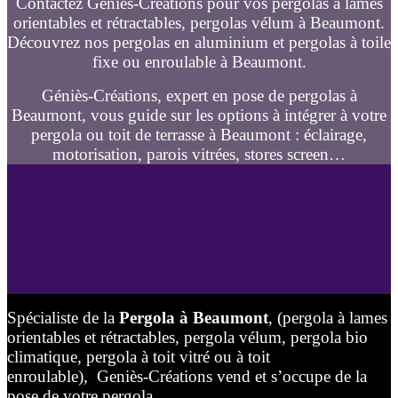
Contactez Géniès-Créations pour vos pergolas à lames
orientables et rétractables, pergolas vélum à Beaumont.
Découvrez nos pergolas en aluminium et pergolas à toile
fixe ou enroulable à Beaumont.
Géniès-Créations, expert en pose de pergolas à
Beaumont, vous guide sur les options à intégrer à votre
pergola ou toit de terrasse à Beaumont : éclairage,
motorisation, parois vitrées, stores screen…
Spécialiste de la
Pergola à Beaumont
, (pergola à lames
orientables et rétractables, pergola vélum, pergola bio
climatique, pergola à toit vitré ou à toit
enroulable), Geniès-Créations vend et s’occupe de la
pose de votre pergola.