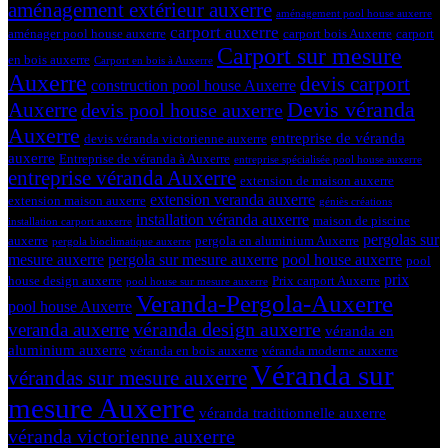
aménagement extérieur auxerre
aménagement pool house auxerre
carport auxerre
aménager pool house auxerre
carport bois Auxerre
carport
Carport sur mesure
en bois auxerre
Carport en bois à Auxerre
Auxerre
devis carport
construction pool house Auxerre
Devis véranda
Auxerre
devis pool house auxerre
Auxerre
entreprise de véranda
devis véranda victorienne auxerre
auxerre
Entreprise de véranda à Auxerre
entreprise spécialisée pool house auxerre
entreprise véranda Auxerre
extension de maison auxerre
extension veranda auxerre
extension maison auxerre
géniès créations
installation véranda auxerre
maison de piscine
installation carport auxerre
pergolas sur
auxerre
pergola en aluminium Auxerre
pergola bioclimatique auxerre
mesure auxerre
pergola sur mesure auxerre
pool house auxerre
pool
prix
house design auxerre
Prix carport Auxerre
pool house sur mesure auxerre
Veranda-Pergola-Auxerre
pool house Auxerre
véranda design auxerre
veranda auxerre
véranda en
aluminium auxerre
véranda en bois auxerre
véranda moderne auxerre
Véranda sur
vérandas sur mesure auxerre
mesure Auxerre
véranda traditionnelle auxerre
véranda victorienne auxerre