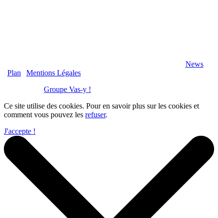
2020 Véranda-Pergola-Auxerre.fr - Tous Droits Réservés |
News
|
Plan
|
Mentions Légales
Réalisation :
Groupe Vas-y !
Ce site utilise des cookies. Pour en savoir plus sur les cookies et
comment vous pouvez les
refuser
.
J'accepte !