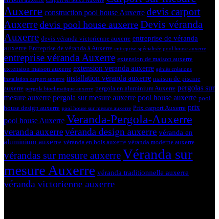
Carport en bois à Auxerre
Auxerre
devis carport
construction pool house Auxerre
Devis véranda
Auxerre
devis pool house auxerre
Auxerre
entreprise de véranda
devis véranda victorienne auxerre
auxerre
Entreprise de véranda à Auxerre
entreprise spécialisée pool house auxerre
entreprise véranda Auxerre
extension de maison auxerre
extension veranda auxerre
extension maison auxerre
géniès créations
installation véranda auxerre
maison de piscine
installation carport auxerre
pergolas sur
auxerre
pergola en aluminium Auxerre
pergola bioclimatique auxerre
mesure auxerre
pergola sur mesure auxerre
pool house auxerre
pool
prix
house design auxerre
Prix carport Auxerre
pool house sur mesure auxerre
Veranda-Pergola-Auxerre
pool house Auxerre
véranda design auxerre
veranda auxerre
véranda en
aluminium auxerre
véranda en bois auxerre
véranda moderne auxerre
Véranda sur
vérandas sur mesure auxerre
mesure Auxerre
véranda traditionnelle auxerre
véranda victorienne auxerre