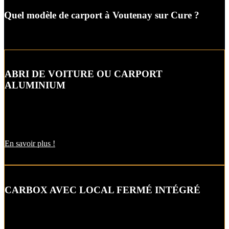
Quel modèle de carport à Voutenay sur Cure ?
ABRI DE VOITURE OU CARPORT
ALUMINIUM
L’abri de voiture ou « carport » aluminium est un aménagement
extérieur qui constitue une bonne alternative aux garages et
appentis.
En savoir plus !
CARBOX AVEC LOCAL FERMÉ INTÉGRÉ
Alternative raffinée au garage, cet abri de voiture intègre un local
fermé pour un espace de stockage supplémentaire.