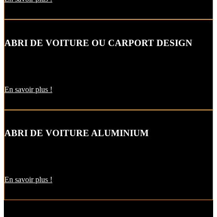
ABRI DE VOITURE OU CARPORT DESIGN
Le carport vous permet de protéger votre voiture des intempéries
comme la neige et la pluie, sans faire de travaux d’extension.
En savoir plus !
ABRI DE VOITURE ALUMINIUM
L’abri de voiture en alu est une protection utile pendant l’hiver. Il
est aussi pratique pour décharger vos courses par temps de pluie !
En savoir plus !