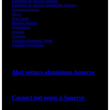
Extension de maison Auxerre
(27)
Extension de maison minimaliste Auxerre
(25)
Extension maison
(5)
News
(21)
Non classé
(1)
Pergola Auxerre
(25)
Pool House
(32)
produits
(3)
Véranda
(25)
Véranda Ouverture Totale
(20)
Véranda Victorienne
(25)
Latest Posts
Abri voiture aluminium Auxerre
19 mars 2024
Carport toit pente à Auxerre
19 mars 2024