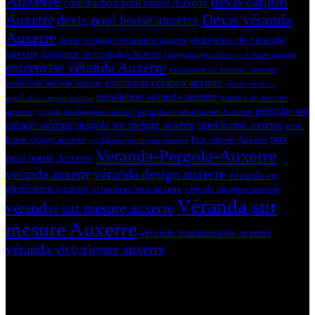
Auxerre
devis carport
construction pool house Auxerre
Devis véranda
Auxerre
devis pool house auxerre
Auxerre
entreprise de véranda
devis véranda victorienne auxerre
auxerre
Entreprise de véranda à Auxerre
entreprise spécialisée pool house auxerre
entreprise véranda Auxerre
extension de maison auxerre
extension veranda auxerre
extension maison auxerre
géniès créations
installation véranda auxerre
maison de piscine
installation carport auxerre
pergolas sur
auxerre
pergola en aluminium Auxerre
pergola bioclimatique auxerre
mesure auxerre
pergola sur mesure auxerre
pool house auxerre
pool
prix
house design auxerre
Prix carport Auxerre
pool house sur mesure auxerre
Veranda-Pergola-Auxerre
pool house Auxerre
véranda design auxerre
veranda auxerre
véranda en
aluminium auxerre
véranda en bois auxerre
véranda moderne auxerre
Véranda sur
vérandas sur mesure auxerre
mesure Auxerre
véranda traditionnelle auxerre
véranda victorienne auxerre