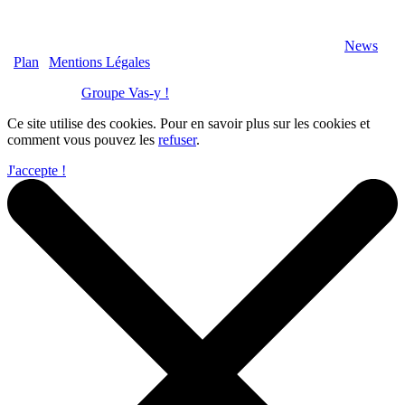
2020 Véranda-Pergola-Auxerre.fr - Tous Droits Réservés |
News
|
Plan
|
Mentions Légales
Réalisation :
Groupe Vas-y !
Ce site utilise des cookies. Pour en savoir plus sur les cookies et
comment vous pouvez les
refuser
.
J'accepte !