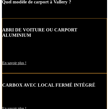
Quel modèle de carport à Vallery ?
ABRI DE VOITURE OU CARPORT
ALUMINIUM
L’abri de voiture ou « carport » aluminium est un aménagement
extérieur qui constitue une bonne alternative aux garages et
appentis.
En savoir plus !
CARBOX AVEC LOCAL FERMÉ INTÉGRÉ
Alternative raffinée au garage, cet abri de voiture intègre un local
fermé pour un espace de stockage supplémentaire.
En savoir plus !