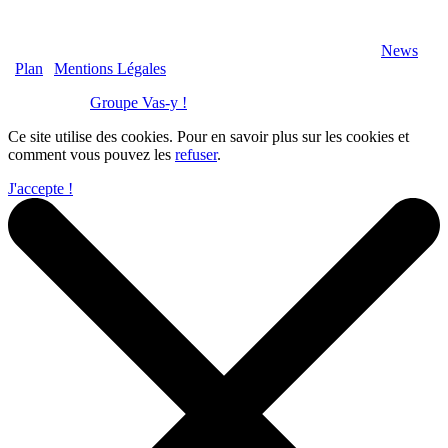
2020 Véranda-Pergola-Auxerre.fr - Tous Droits Réservés |
News
|
Plan
|
Mentions Légales
Réalisation :
Groupe Vas-y !
Ce site utilise des cookies. Pour en savoir plus sur les cookies et
comment vous pouvez les
refuser
.
J'accepte !