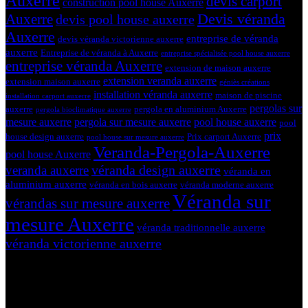
Auxerre
devis carport
construction pool house Auxerre
Devis véranda
Auxerre
devis pool house auxerre
Auxerre
entreprise de véranda
devis véranda victorienne auxerre
auxerre
Entreprise de véranda à Auxerre
entreprise spécialisée pool house auxerre
entreprise véranda Auxerre
extension de maison auxerre
extension veranda auxerre
extension maison auxerre
géniès créations
installation véranda auxerre
maison de piscine
installation carport auxerre
pergolas sur
auxerre
pergola en aluminium Auxerre
pergola bioclimatique auxerre
mesure auxerre
pergola sur mesure auxerre
pool house auxerre
pool
prix
house design auxerre
Prix carport Auxerre
pool house sur mesure auxerre
Veranda-Pergola-Auxerre
pool house Auxerre
véranda design auxerre
veranda auxerre
véranda en
aluminium auxerre
véranda en bois auxerre
véranda moderne auxerre
Véranda sur
vérandas sur mesure auxerre
mesure Auxerre
véranda traditionnelle auxerre
véranda victorienne auxerre