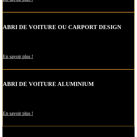
ABRI DE VOITURE OU CARPORT DESIGN
Le carport vous permet de protéger votre voiture des intempéries
comme la neige et la pluie, sans faire de travaux d’extension.
En savoir plus !
ABRI DE VOITURE ALUMINIUM
L’abri de voiture en alu est une protection utile pendant l’hiver. Il
est aussi pratique pour décharger vos courses par temps de pluie !
En savoir plus !