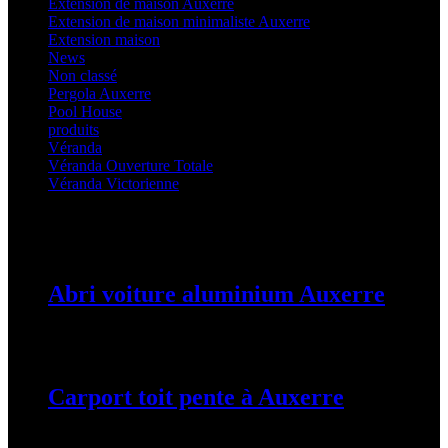
Extension de maison Auxerre
(27)
Extension de maison minimaliste Auxerre
(25)
Extension maison
(5)
News
(21)
Non classé
(1)
Pergola Auxerre
(25)
Pool House
(32)
produits
(3)
Véranda
(25)
Véranda Ouverture Totale
(20)
Véranda Victorienne
(25)
Latest Posts
Abri voiture aluminium Auxerre
19 mars 2024
Carport toit pente à Auxerre
19 mars 2024