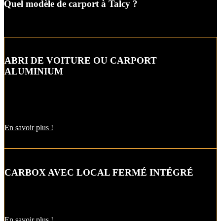
Quel modèle de carport à Talcy ?
ABRI DE VOITURE OU CARPORT
ALUMINIUM
L’abri de voiture ou « carport » aluminium est un aménagement
extérieur qui constitue une bonne alternative aux garages et
appentis.
En savoir plus !
CARBOX AVEC LOCAL FERMÉ INTÉGRÉ
Alternative raffinée au garage, cet abri de voiture intègre un local
fermé pour un espace de stockage supplémentaire.
En savoir plus !