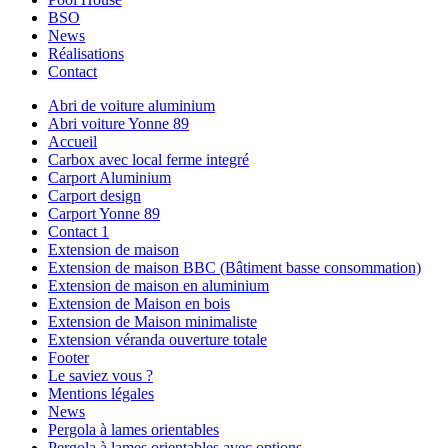
BSO
News
Réalisations
Contact
Abri de voiture aluminium
Abri voiture Yonne 89
Accueil
Carbox avec local ferme integré
Carport Aluminium
Carport design
Carport Yonne 89
Contact 1
Extension de maison
Extension de maison BBC (Bâtiment basse consommation)
Extension de maison en aluminium
Extension de Maison en bois
Extension de Maison minimaliste
Extension véranda ouverture totale
Footer
Le saviez vous ?
Mentions légales
News
Pergola à lames orientables
Pergola à lames orientables avec options