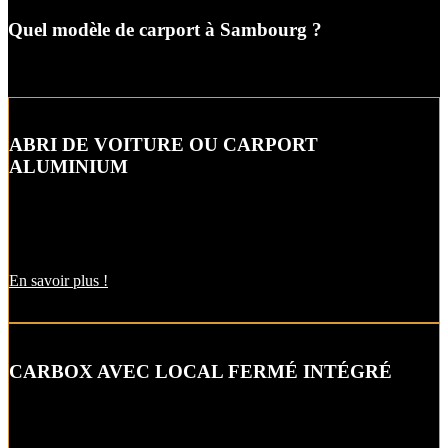
Quel modèle de carport à Sambourg ?
ABRI DE VOITURE OU CARPORT
ALUMINIUM
L’abri de voiture ou « carport » aluminium est un aménagement
extérieur qui constitue une bonne alternative aux garages et
appentis.
En savoir plus !
CARBOX AVEC LOCAL FERMÉ INTÉGRÉ
Alternative raffinée au garage, cet abri de voiture intègre un local
fermé pour un espace de stockage supplémentaire.