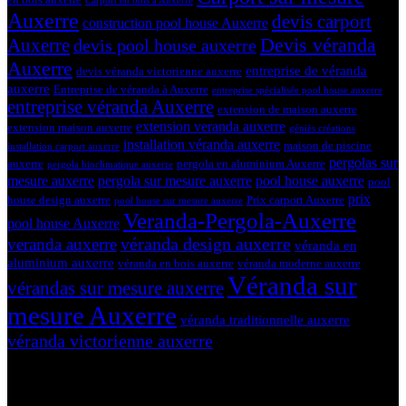
Carport en bois à Auxerre
Auxerre
devis carport
construction pool house Auxerre
Devis véranda
Auxerre
devis pool house auxerre
Auxerre
entreprise de véranda
devis véranda victorienne auxerre
auxerre
Entreprise de véranda à Auxerre
entreprise spécialisée pool house auxerre
entreprise véranda Auxerre
extension de maison auxerre
extension veranda auxerre
extension maison auxerre
géniès créations
installation véranda auxerre
maison de piscine
installation carport auxerre
pergolas sur
auxerre
pergola en aluminium Auxerre
pergola bioclimatique auxerre
mesure auxerre
pergola sur mesure auxerre
pool house auxerre
pool
prix
house design auxerre
Prix carport Auxerre
pool house sur mesure auxerre
Veranda-Pergola-Auxerre
pool house Auxerre
véranda design auxerre
veranda auxerre
véranda en
aluminium auxerre
véranda en bois auxerre
véranda moderne auxerre
Véranda sur
vérandas sur mesure auxerre
mesure Auxerre
véranda traditionnelle auxerre
véranda victorienne auxerre