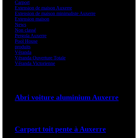
Carport
(36)
Extension de maison Auxerre
(27)
Extension de maison minimaliste Auxerre
(25)
Extension maison
(5)
News
(21)
Non classé
(1)
Pergola Auxerre
(25)
Pool House
(32)
produits
(3)
Véranda
(25)
Véranda Ouverture Totale
(20)
Véranda Victorienne
(25)
Latest Posts
Abri voiture aluminium Auxerre
19 mars 2024
Carport toit pente à Auxerre