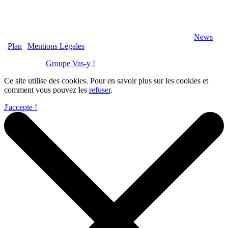
2020 Véranda-Pergola-Auxerre.fr - Tous Droits Réservés |
News
|
Plan
|
Mentions Légales
Réalisation :
Groupe Vas-y !
Ce site utilise des cookies. Pour en savoir plus sur les cookies et
comment vous pouvez les
refuser
.
J'accepte !