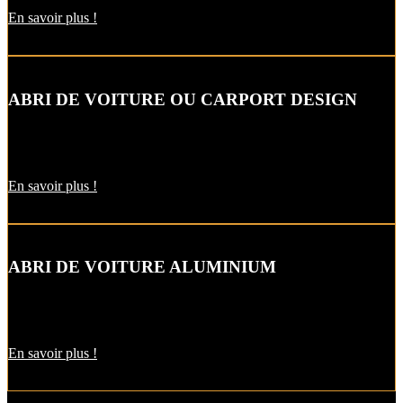
En savoir plus !
ABRI DE VOITURE OU CARPORT DESIGN
Le carport vous permet de protéger votre voiture des intempéries
comme la neige et la pluie, sans faire de travaux d’extension.
En savoir plus !
ABRI DE VOITURE ALUMINIUM
L’abri de voiture en alu est une protection utile pendant l’hiver. Il
est aussi pratique pour décharger vos courses par temps de pluie !
En savoir plus !