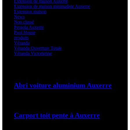
Extension de maison Auxerre
(27)
Extension de maison minimaliste Auxerre
(25)
Extension maison
(5)
News
(21)
Non classé
(1)
Pergola Auxerre
(25)
Pool House
(32)
produits
(3)
Véranda
(25)
Véranda Ouverture Totale
(20)
Véranda Victorienne
(25)
Latest Posts
Abri voiture aluminium Auxerre
19 mars 2024
Carport toit pente à Auxerre
19 mars 2024