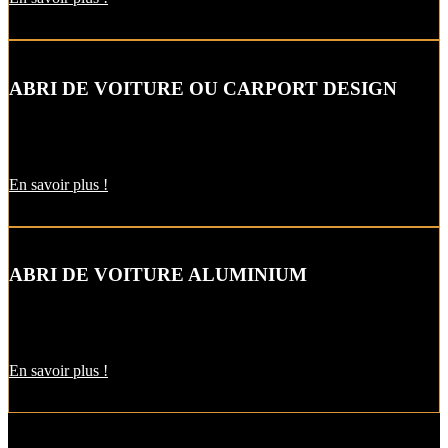
ABRI DE VOITURE OU CARPORT DESIGN
Le carport vous permet de protéger votre voiture des intempéries
comme la neige et la pluie, sans faire de travaux d’extension.
En savoir plus !
ABRI DE VOITURE ALUMINIUM
L’abri de voiture en alu est une protection utile pendant l’hiver. Il
est aussi pratique pour décharger vos courses par temps de pluie !
En savoir plus !