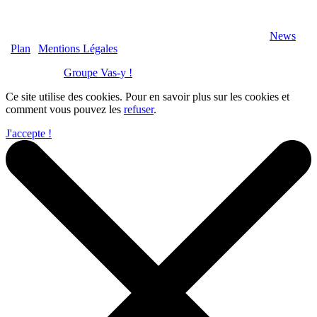
2020 Véranda-Pergola-Auxerre.fr - Tous Droits Réservés |
News
|
Plan
|
Mentions Légales
Réalisation :
Groupe Vas-y !
Ce site utilise des cookies. Pour en savoir plus sur les cookies et
comment vous pouvez les
refuser
.
J'accepte !