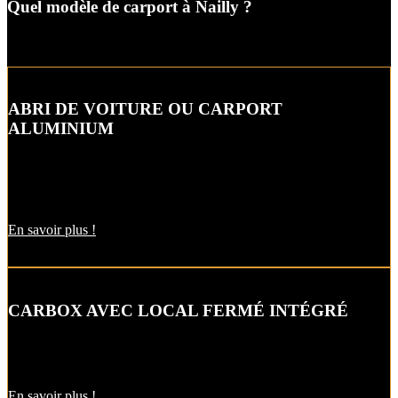
Quel modèle de carport à Nailly ?
ABRI DE VOITURE OU CARPORT
ALUMINIUM
L’abri de voiture ou « carport » aluminium est un aménagement
extérieur qui constitue une bonne alternative aux garages et
appentis.
En savoir plus !
CARBOX AVEC LOCAL FERMÉ INTÉGRÉ
Alternative raffinée au garage, cet abri de voiture intègre un local
fermé pour un espace de stockage supplémentaire.
En savoir plus !