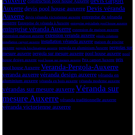
Auxerre
devis carport
construction pool house Auxerre
Devis véranda
Auxerre
devis pool house auxerre
Auxerre
entreprise de véranda
devis véranda victorienne auxerre
auxerre
Entreprise de véranda à Auxerre
entreprise spécialisée pool house auxerre
entreprise véranda Auxerre
extension de maison auxerre
extension veranda auxerre
extension maison auxerre
géniès créations
installation véranda auxerre
maison de piscine
installation carport auxerre
pergolas sur
auxerre
pergola en aluminium Auxerre
pergola bioclimatique auxerre
mesure auxerre
pergola sur mesure auxerre
pool house auxerre
pool
prix
house design auxerre
Prix carport Auxerre
pool house sur mesure auxerre
Veranda-Pergola-Auxerre
pool house Auxerre
véranda design auxerre
veranda auxerre
véranda en
aluminium auxerre
véranda en bois auxerre
véranda moderne auxerre
Véranda sur
vérandas sur mesure auxerre
mesure Auxerre
véranda traditionnelle auxerre
véranda victorienne auxerre