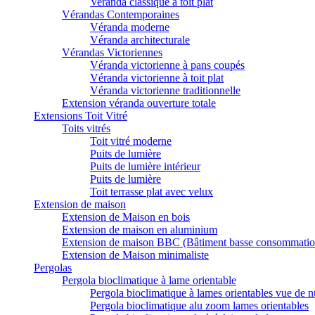
Veranda classique à toit plat
Vérandas Contemporaines
Véranda moderne
Véranda architecturale
Vérandas Victoriennes
Véranda victorienne à pans coupés
Véranda victorienne à toit plat
Véranda victorienne traditionnelle
Extension véranda ouverture totale
Extensions Toit Vitré
Toits vitrés
Toit vitré moderne
Puits de lumière
Puits de lumière intérieur
Puits de lumière
Toit terrasse plat avec velux
Extension de maison
Extension de Maison en bois
Extension de maison en aluminium
Extension de maison BBC (Bâtiment basse consommatio
Extension de Maison minimaliste
Pergolas
Pergola bioclimatique à lame orientable
Pergola bioclimatique à lames orientables vue de n
Pergola bioclimatique alu zoom lames orientables