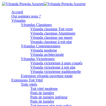
Accueil
Qui sommes nous ?
Vérandas
Vérandas Classiques
Véranda classique Toit verre
Véranda classique Aluminium
Véranda classique sur muret
Veranda classique à toit plat
Vérandas Contemporaines
Véranda moderne
Véranda architecturale
Vérandas Victoriennes
Véranda victorienne à pans coupés
Véranda victorienne à toit plat
Véranda victorienne traditionnelle
Extension véranda ouverture totale
Extensions Toit Vitré
Toits vitrés
Toit vitré moderne
Puits de lumière
Puits de lumière intérieur
Puits de lumière
Toit terrasse plat avec velux