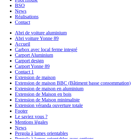
BSO
News
Réalisations
Contact
Abri de voiture aluminium
Abri voiture Yonne 89
Accueil
Carbox avec local ferme integré
Carport Aluminium
Carport design
Carport Yonne 89
Contact 1
Extension de maison
Extension de maison BBC (Bâtiment basse consommation)
Extension de maison en aluminium
Extension de Maison en bois
Extension de Maison minimaliste
Extension véranda ouverture totale
Footer
Le saviez vous ?
Mentions légales
News
Pergola à lames orientables
Pergola à lames orientables avec options