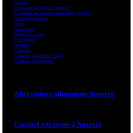
Carport
(36)
Extension de maison Auxerre
(27)
Extension de maison minimaliste Auxerre
(25)
Extension maison
(5)
News
(21)
Non classé
(1)
Pergola Auxerre
(25)
Pool House
(32)
produits
(3)
Véranda
(25)
Véranda Ouverture Totale
(20)
Véranda Victorienne
(25)
Latest Posts
Abri voiture aluminium Auxerre
19 mars 2024
Carport toit pente à Auxerre