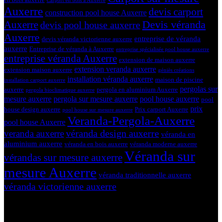
Carport en bois à Auxerre
Auxerre
devis carport
construction pool house Auxerre
Devis véranda
Auxerre
devis pool house auxerre
Auxerre
entreprise de véranda
devis véranda victorienne auxerre
auxerre
Entreprise de véranda à Auxerre
entreprise spécialisée pool house auxerre
entreprise véranda Auxerre
extension de maison auxerre
extension veranda auxerre
extension maison auxerre
géniès créations
installation véranda auxerre
maison de piscine
installation carport auxerre
pergolas sur
auxerre
pergola en aluminium Auxerre
pergola bioclimatique auxerre
mesure auxerre
pergola sur mesure auxerre
pool house auxerre
pool
prix
house design auxerre
Prix carport Auxerre
pool house sur mesure auxerre
Veranda-Pergola-Auxerre
pool house Auxerre
véranda design auxerre
veranda auxerre
véranda en
aluminium auxerre
véranda en bois auxerre
véranda moderne auxerre
Véranda sur
vérandas sur mesure auxerre
mesure Auxerre
véranda traditionnelle auxerre
véranda victorienne auxerre