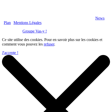
2020 Véranda-Pergola-Auxerre.fr - Tous Droits Réservés |
News
|
Plan
|
Mentions Légales
Réalisation :
Groupe Vas-y !
Ce site utilise des cookies. Pour en savoir plus sur les cookies et
comment vous pouvez les
refuser
.
J'accepte !