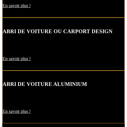
En savoir plus !
ABRI DE VOITURE OU CARPORT DESIGN
Le carport vous permet de protéger votre voiture des intempéries
comme la neige et la pluie, sans faire de travaux d’extension.
En savoir plus !
ABRI DE VOITURE ALUMINIUM
L’abri de voiture en alu est une protection utile pendant l’hiver. Il
est aussi pratique pour décharger vos courses par temps de pluie !
En savoir plus !