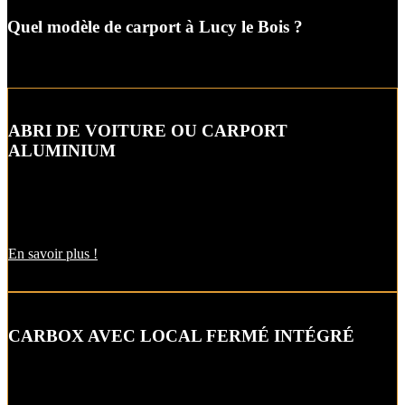
Quel modèle de carport à Lucy le Bois ?
ABRI DE VOITURE OU CARPORT
ALUMINIUM
L’abri de voiture ou « carport » aluminium est un aménagement
extérieur qui constitue une bonne alternative aux garages et
appentis.
En savoir plus !
CARBOX AVEC LOCAL FERMÉ INTÉGRÉ
Alternative raffinée au garage, cet abri de voiture intègre un local
fermé pour un espace de stockage supplémentaire.