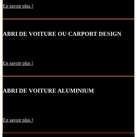
En savoir plus !
ABRI DE VOITURE OU CARPORT DESIGN
Le carport vous permet de protéger votre voiture des intempéries
comme la neige et la pluie, sans faire de travaux d’extension.
En savoir plus !
ABRI DE VOITURE ALUMINIUM
L’abri de voiture en alu est une protection utile pendant l’hiver. Il
est aussi pratique pour décharger vos courses par temps de pluie !
En savoir plus !