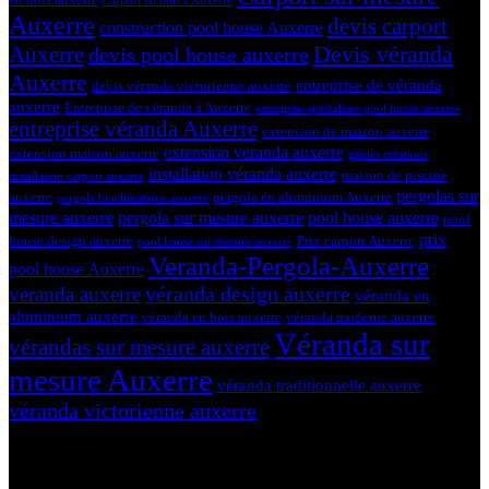
Carport en bois à Auxerre
Auxerre
devis carport
construction pool house Auxerre
Devis véranda
Auxerre
devis pool house auxerre
Auxerre
entreprise de véranda
devis véranda victorienne auxerre
auxerre
Entreprise de véranda à Auxerre
entreprise spécialisée pool house auxerre
entreprise véranda Auxerre
extension de maison auxerre
extension veranda auxerre
extension maison auxerre
géniès créations
installation véranda auxerre
maison de piscine
installation carport auxerre
pergolas sur
auxerre
pergola en aluminium Auxerre
pergola bioclimatique auxerre
mesure auxerre
pergola sur mesure auxerre
pool house auxerre
pool
prix
house design auxerre
Prix carport Auxerre
pool house sur mesure auxerre
Veranda-Pergola-Auxerre
pool house Auxerre
véranda design auxerre
veranda auxerre
véranda en
aluminium auxerre
véranda en bois auxerre
véranda moderne auxerre
Véranda sur
vérandas sur mesure auxerre
mesure Auxerre
véranda traditionnelle auxerre
véranda victorienne auxerre