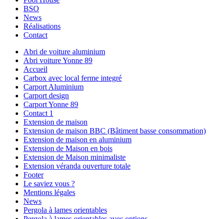
BSO
News
Réalisations
Contact
Abri de voiture aluminium
Abri voiture Yonne 89
Accueil
Carbox avec local ferme integré
Carport Aluminium
Carport design
Carport Yonne 89
Contact 1
Extension de maison
Extension de maison BBC (Bâtiment basse consommation)
Extension de maison en aluminium
Extension de Maison en bois
Extension de Maison minimaliste
Extension véranda ouverture totale
Footer
Le saviez vous ?
Mentions légales
News
Pergola à lames orientables
Pergola à lames orientables avec options