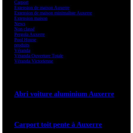
Carport
(36)
Extension de maison Auxerre
(27)
Extension de maison minimaliste Auxerre
(25)
Extension maison
(5)
News
(21)
Non classé
(1)
Pergola Auxerre
(25)
Pool House
(32)
produits
(3)
Véranda
(25)
Véranda Ouverture Totale
(20)
Véranda Victorienne
(25)
Latest Posts
Abri voiture aluminium Auxerre
19 mars 2024
Carport toit pente à Auxerre