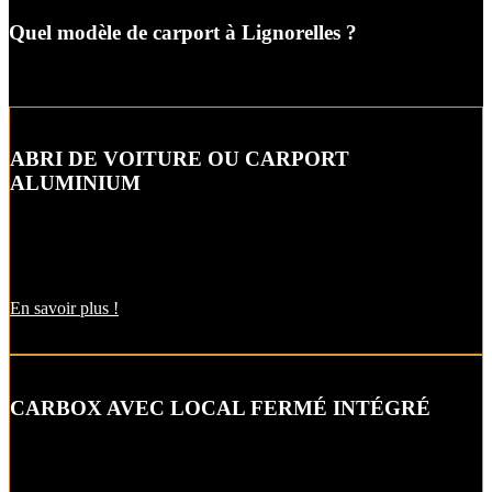
Quel modèle de carport à Lignorelles ?
ABRI DE VOITURE OU CARPORT
ALUMINIUM
L’abri de voiture ou « carport » aluminium est un aménagement
extérieur qui constitue une bonne alternative aux garages et
appentis.
En savoir plus !
CARBOX AVEC LOCAL FERMÉ INTÉGRÉ
Alternative raffinée au garage, cet abri de voiture intègre un local
fermé pour un espace de stockage supplémentaire.