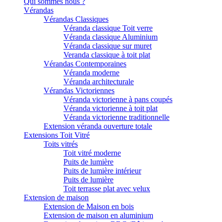
Qui sommes nous ?
Vérandas
Vérandas Classiques
Véranda classique Toit verre
Véranda classique Aluminium
Véranda classique sur muret
Veranda classique à toit plat
Vérandas Contemporaines
Véranda moderne
Véranda architecturale
Vérandas Victoriennes
Véranda victorienne à pans coupés
Véranda victorienne à toit plat
Véranda victorienne traditionnelle
Extension véranda ouverture totale
Extensions Toit Vitré
Toits vitrés
Toit vitré moderne
Puits de lumière
Puits de lumière intérieur
Puits de lumière
Toit terrasse plat avec velux
Extension de maison
Extension de Maison en bois
Extension de maison en aluminium