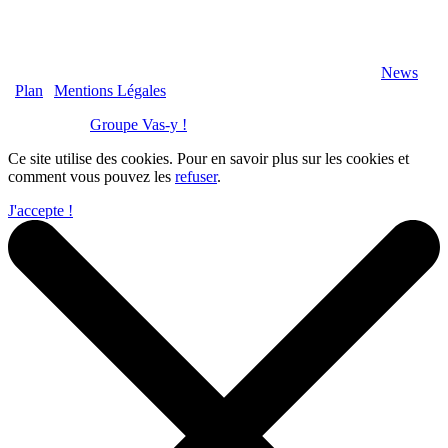
2020 Véranda-Pergola-Auxerre.fr - Tous Droits Réservés |
News
|
Plan
|
Mentions Légales
Réalisation :
Groupe Vas-y !
Ce site utilise des cookies. Pour en savoir plus sur les cookies et
comment vous pouvez les
refuser
.
J'accepte !