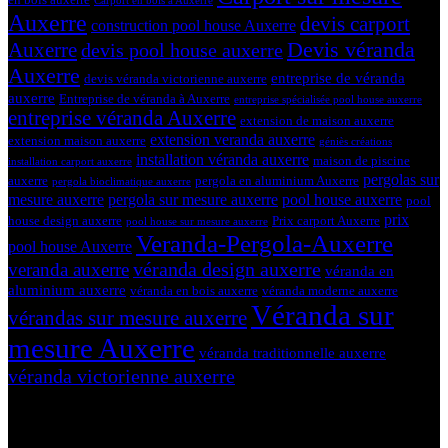
Carport en bois à Auxerre
Auxerre
devis carport
construction pool house Auxerre
Devis véranda
Auxerre
devis pool house auxerre
Auxerre
entreprise de véranda
devis véranda victorienne auxerre
auxerre
Entreprise de véranda à Auxerre
entreprise spécialisée pool house auxerre
entreprise véranda Auxerre
extension de maison auxerre
extension veranda auxerre
extension maison auxerre
géniès créations
installation véranda auxerre
maison de piscine
installation carport auxerre
pergolas sur
auxerre
pergola en aluminium Auxerre
pergola bioclimatique auxerre
mesure auxerre
pergola sur mesure auxerre
pool house auxerre
pool
prix
house design auxerre
Prix carport Auxerre
pool house sur mesure auxerre
Veranda-Pergola-Auxerre
pool house Auxerre
véranda design auxerre
veranda auxerre
véranda en
aluminium auxerre
véranda en bois auxerre
véranda moderne auxerre
Véranda sur
vérandas sur mesure auxerre
mesure Auxerre
véranda traditionnelle auxerre
véranda victorienne auxerre