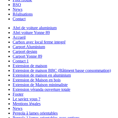
BSO
News
Réalisations
Contact
Abri de voiture aluminium
Abri voiture Yonne 89
Accueil
Carbox avec local ferme integré
Carport Aluminium
Carport design
Carport Yonne 89
Contact 1
Extension de maison
Extension de maison BBC (Bâtiment basse consommation)
Extension de maison en aluminium
Extension de Maison en bois
Extension de Maison minimaliste
Extension véranda ouverture totale
Footer
Le saviez vous ?
Mentions légales
News
Pergola à lames orientables
Pergola à lames orientables avec options