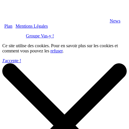
2020 Véranda-Pergola-Auxerre.fr - Tous Droits Réservés |
News
|
Plan
|
Mentions Légales
Réalisation :
Groupe Vas-y !
Ce site utilise des cookies. Pour en savoir plus sur les cookies et
comment vous pouvez les
refuser
.
J'accepte !