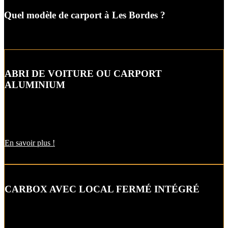
Quel modèle de carport à Les Bordes ?
ABRI DE VOITURE OU CARPORT
ALUMINIUM
L’abri de voiture ou « carport » aluminium est un aménagement
extérieur qui constitue une bonne alternative aux garages et
appentis.
En savoir plus !
CARBOX AVEC LOCAL FERMÉ INTÉGRÉ
Alternative raffinée au garage, cet abri de voiture intègre un local
fermé pour un espace de stockage supplémentaire.