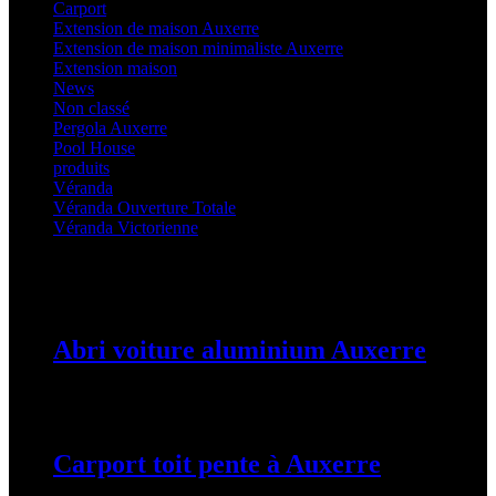
Carport
(36)
Extension de maison Auxerre
(27)
Extension de maison minimaliste Auxerre
(25)
Extension maison
(5)
News
(21)
Non classé
(1)
Pergola Auxerre
(25)
Pool House
(32)
produits
(3)
Véranda
(25)
Véranda Ouverture Totale
(20)
Véranda Victorienne
(25)
Latest Posts
Abri voiture aluminium Auxerre
19 mars 2024
Carport toit pente à Auxerre