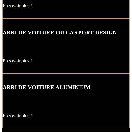
En savoir plus !
ABRI DE VOITURE OU CARPORT DESIGN
Le carport vous permet de protéger votre voiture des intempéries
comme la neige et la pluie, sans faire de travaux d’extension.
En savoir plus !
ABRI DE VOITURE ALUMINIUM
L’abri de voiture en alu est une protection utile pendant l’hiver. Il
est aussi pratique pour décharger vos courses par temps de pluie !
En savoir plus !