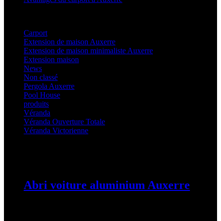
Categories
Carport
(36)
Extension de maison Auxerre
(27)
Extension de maison minimaliste Auxerre
(25)
Extension maison
(5)
News
(21)
Non classé
(1)
Pergola Auxerre
(25)
Pool House
(32)
produits
(3)
Véranda
(25)
Véranda Ouverture Totale
(20)
Véranda Victorienne
(25)
Latest Posts
Abri voiture aluminium Auxerre
19 mars 2024