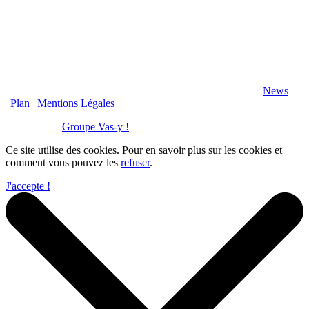
2020 Véranda-Pergola-Auxerre.fr - Tous Droits Réservés |
News
|
Plan
|
Mentions Légales
Réalisation :
Groupe Vas-y !
Ce site utilise des cookies. Pour en savoir plus sur les cookies et
comment vous pouvez les
refuser
.
J'accepte !