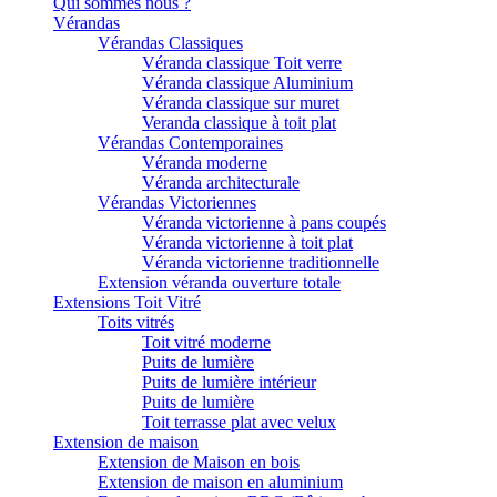
Qui sommes nous ?
Vérandas
Vérandas Classiques
Véranda classique Toit verre
Véranda classique Aluminium
Véranda classique sur muret
Veranda classique à toit plat
Vérandas Contemporaines
Véranda moderne
Véranda architecturale
Vérandas Victoriennes
Véranda victorienne à pans coupés
Véranda victorienne à toit plat
Véranda victorienne traditionnelle
Extension véranda ouverture totale
Extensions Toit Vitré
Toits vitrés
Toit vitré moderne
Puits de lumière
Puits de lumière intérieur
Puits de lumière
Toit terrasse plat avec velux
Extension de maison
Extension de Maison en bois
Extension de maison en aluminium