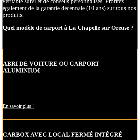
véritable suivi et de conseils personnalisés. Profitez
également de la garantie décennale (10 ans) sur tous nos
produits.
Quel modèle de carport à La Chapelle sur Oreuse ?
ABRI DE VOITURE OU CARPORT
ALUMINIUM
L’abri de voiture ou « carport » aluminium est un aménagement
extérieur qui constitue une bonne alternative aux garages et
appentis.
En savoir plus !
CARBOX AVEC LOCAL FERMÉ INTÉGRÉ