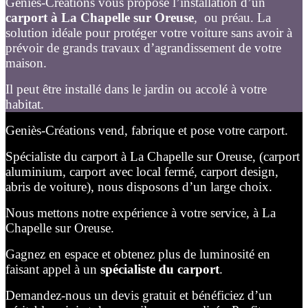
Géniès-Créations vous propose l’installation d’un
carport à La Chapelle sur Oreuse
, ou préau. La
solution idéale pour protéger votre voiture sans avoir à
prévoir de grands travaux d’agrandissement de votre
maison.
Il peut être installé dans le jardin ou accolé à votre
habitat.
Geniès-Créations vend, fabrique et pose votre carport.
Spécialiste du carport à La Chapelle sur Oreuse, (carport
aluminium, carport avec local fermé, carport design,
abris de voiture), nous disposons d’un large choix.
Nous mettons notre expérience à votre service, à La
Chapelle sur Oreuse.
Gagnez en espace et obtenez plus de luminosité en
faisant appel à un
spécialiste du carport
.
Demandez-nous un devis gratuit et bénéficiez d’un