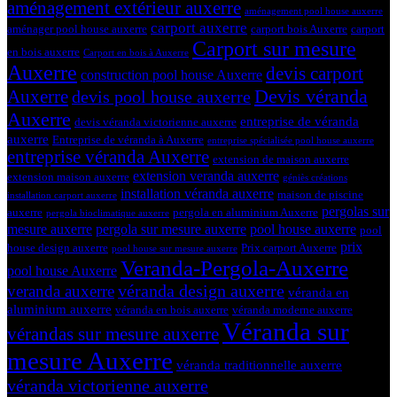
aménagement extérieur auxerre
aménagement pool house auxerre
carport auxerre
aménager pool house auxerre
carport bois Auxerre
carport
Carport sur mesure
en bois auxerre
Carport en bois à Auxerre
Auxerre
devis carport
construction pool house Auxerre
Devis véranda
Auxerre
devis pool house auxerre
Auxerre
entreprise de véranda
devis véranda victorienne auxerre
auxerre
Entreprise de véranda à Auxerre
entreprise spécialisée pool house auxerre
entreprise véranda Auxerre
extension de maison auxerre
extension veranda auxerre
extension maison auxerre
géniès créations
installation véranda auxerre
maison de piscine
installation carport auxerre
pergolas sur
auxerre
pergola en aluminium Auxerre
pergola bioclimatique auxerre
mesure auxerre
pergola sur mesure auxerre
pool house auxerre
pool
prix
house design auxerre
Prix carport Auxerre
pool house sur mesure auxerre
Veranda-Pergola-Auxerre
pool house Auxerre
véranda design auxerre
veranda auxerre
véranda en
aluminium auxerre
véranda en bois auxerre
véranda moderne auxerre
Véranda sur
vérandas sur mesure auxerre
mesure Auxerre
véranda traditionnelle auxerre
véranda victorienne auxerre