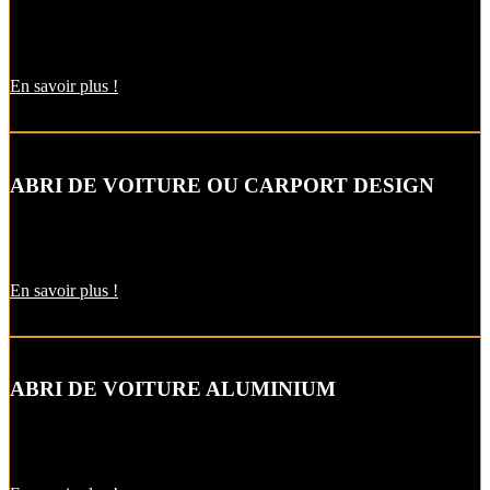
Alternative raffinée au garage, cet abri de voiture intègre un local
fermé pour un espace de stockage supplémentaire.
En savoir plus !
ABRI DE VOITURE OU CARPORT DESIGN
Le carport vous permet de protéger votre voiture des intempéries
comme la neige et la pluie, sans faire de travaux d’extension.
En savoir plus !
ABRI DE VOITURE ALUMINIUM
L’abri de voiture en alu est une protection utile pendant l’hiver. Il
est aussi pratique pour décharger vos courses par temps de pluie !