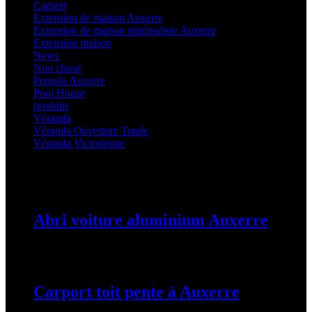
Carport
(36)
Extension de maison Auxerre
(27)
Extension de maison minimaliste Auxerre
(25)
Extension maison
(5)
News
(21)
Non classé
(1)
Pergola Auxerre
(25)
Pool House
(32)
produits
(3)
Véranda
(25)
Véranda Ouverture Totale
(20)
Véranda Victorienne
(25)
Latest Posts
Abri voiture aluminium Auxerre
19 mars 2024
Carport toit pente à Auxerre