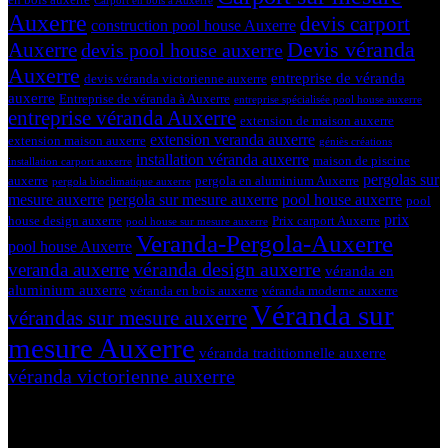
Carport en bois à Auxerre
Auxerre
devis carport
construction pool house Auxerre
Devis véranda
Auxerre
devis pool house auxerre
Auxerre
entreprise de véranda
devis véranda victorienne auxerre
auxerre
Entreprise de véranda à Auxerre
entreprise spécialisée pool house auxerre
entreprise véranda Auxerre
extension de maison auxerre
extension veranda auxerre
extension maison auxerre
géniès créations
installation véranda auxerre
maison de piscine
installation carport auxerre
pergolas sur
auxerre
pergola en aluminium Auxerre
pergola bioclimatique auxerre
mesure auxerre
pergola sur mesure auxerre
pool house auxerre
pool
prix
house design auxerre
Prix carport Auxerre
pool house sur mesure auxerre
Veranda-Pergola-Auxerre
pool house Auxerre
véranda design auxerre
veranda auxerre
véranda en
aluminium auxerre
véranda en bois auxerre
véranda moderne auxerre
Véranda sur
vérandas sur mesure auxerre
mesure Auxerre
véranda traditionnelle auxerre
véranda victorienne auxerre