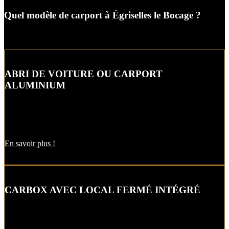
Quel modèle de carport à Égriselles le Bocage ?
ABRI DE VOITURE OU CARPORT
ALUMINIUM
L’abri de voiture ou « carport » aluminium est un aménagement
extérieur qui constitue une bonne alternative aux garages et
appentis.
En savoir plus !
CARBOX AVEC LOCAL FERMÉ INTÉGRÉ
Alternative raffinée au garage, cet abri de voiture intègre un local
fermé pour un espace de stockage supplémentaire.