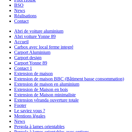
BSO
News
Réalisations
Contact
Abri de voiture aluminium
Abri voiture Yonne 89
Accueil
Carbox avec local ferme integré
Carport Aluminium
Carport design
Carport Yonne 89
Contact 1
Extension de maison
Extension de maison BBC (Bâtiment basse consommation)
Extension de maison en aluminium
Extension de Maison en bois
Extension de Maison minimaliste
Extension véranda ouverture totale
Footer
Le saviez vous ?
Mentions légales
News
Pergola à lames orientables
Pergola à lames orientables avec options