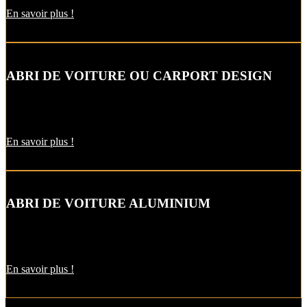
En savoir plus !
ABRI DE VOITURE OU CARPORT DESIGN
Le carport vous permet de protéger votre voiture des intempéries
comme la neige et la pluie, sans faire de travaux d’extension.
En savoir plus !
ABRI DE VOITURE ALUMINIUM
L’abri de voiture en alu est une protection utile pendant l’hiver. Il
est aussi pratique pour décharger vos courses par temps de pluie !
En savoir plus !