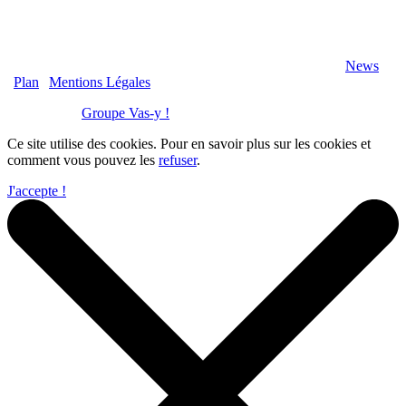
2020 Véranda-Pergola-Auxerre.fr - Tous Droits Réservés |
News
|
Plan
|
Mentions Légales
Réalisation :
Groupe Vas-y !
Ce site utilise des cookies. Pour en savoir plus sur les cookies et
comment vous pouvez les
refuser
.
J'accepte !