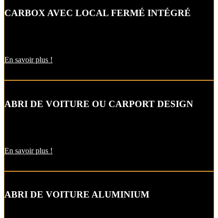
CARBOX AVEC LOCAL FERMÉ INTÉGRÉ
Alternative raffinée au garage, cet abri de voiture intègre un local
fermé pour un espace de stockage supplémentaire.
En savoir plus !
ABRI DE VOITURE OU CARPORT DESIGN
Le carport vous permet de protéger votre voiture des intempéries
comme la neige et la pluie, sans faire de travaux d’extension.
En savoir plus !
ABRI DE VOITURE ALUMINIUM
L’abri de voiture en alu est une protection utile pendant l’hiver. Il