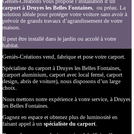
Géniès-Créations vous propose l’installation d’un
carport à Druyes les Belles Fontaines
, ou préau. La
solution idéale pour protéger votre voiture sans avoir à
prévoir de grands travaux d’agrandissement de votre
maison.
Il peut être installé dans le jardin ou accolé à votre
habitat.
Geniès-Créations vend, fabrique et pose votre carport.
Spécialiste du carport à Druyes les Belles Fontaines,
(carport aluminium, carport avec local fermé, carport
design, abris de voiture), nous disposons d’un large
choix.
Nous mettons notre expérience à votre service, à Druyes
les Belles Fontaines.
Gagnez en espace et obtenez plus de luminosité en
faisant appel à un
spécialiste du carport
.