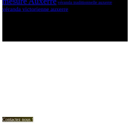
mesure Auxerre
véranda traditionnelle auxerre
véranda victorienne auxerre
N'hésitez-pas à nous contacter et à nous demander un devis
personnalisé.
Nous vous accueillons du:
Lundi au Vendredi de 9h à 12h et de 14h à 19h
Samedi de 9h à 12h et de 14h à 17h
Contactez nous !