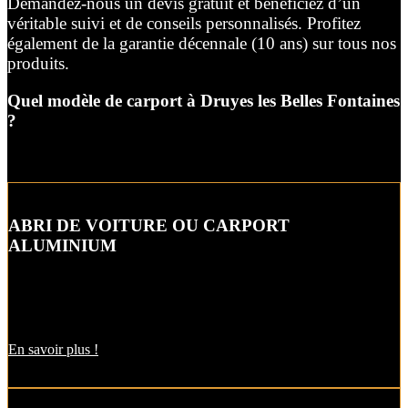
Demandez-nous un devis gratuit et bénéficiez d’un
véritable suivi et de conseils personnalisés. Profitez
également de la garantie décennale (10 ans) sur tous nos
produits.
Quel modèle de carport à Druyes les Belles Fontaines
?
ABRI DE VOITURE OU CARPORT
ALUMINIUM
L’abri de voiture ou « carport » aluminium est un aménagement
extérieur qui constitue une bonne alternative aux garages et
appentis.
En savoir plus !