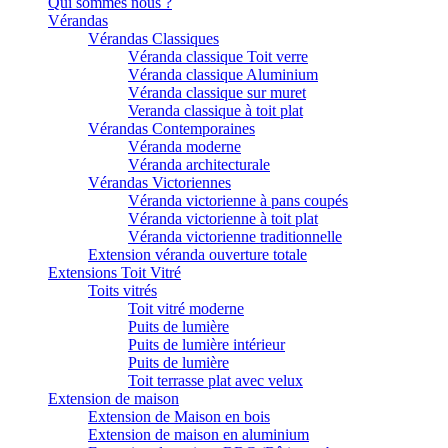
Qui sommes nous ?
Vérandas
Vérandas Classiques
Véranda classique Toit verre
Véranda classique Aluminium
Véranda classique sur muret
Veranda classique à toit plat
Vérandas Contemporaines
Véranda moderne
Véranda architecturale
Vérandas Victoriennes
Véranda victorienne à pans coupés
Véranda victorienne à toit plat
Véranda victorienne traditionnelle
Extension véranda ouverture totale
Extensions Toit Vitré
Toits vitrés
Toit vitré moderne
Puits de lumière
Puits de lumière intérieur
Puits de lumière
Toit terrasse plat avec velux
Extension de maison
Extension de Maison en bois
Extension de maison en aluminium