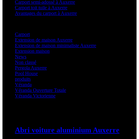
Carport semi-adossé à Auxerre
Carport toit tuile à Auxerre
Avantages du carport à Auxerre
Categories
Carport
(36)
Extension de maison Auxerre
(27)
Extension de maison minimaliste Auxerre
(25)
Extension maison
(5)
News
(21)
Non classé
(1)
Pergola Auxerre
(25)
Pool House
(32)
produits
(3)
Véranda
(25)
Véranda Ouverture Totale
(20)
Véranda Victorienne
(25)
Latest Posts
Abri voiture aluminium Auxerre