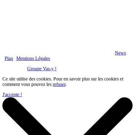
2020 Véranda-Pergola-Auxerre.fr - Tous Droits Réservés |
News
|
Plan
|
Mentions Légales
Réalisation :
Groupe Vas-y !
Ce site utilise des cookies. Pour en savoir plus sur les cookies et
comment vous pouvez les
refuser
.
J'accepte !