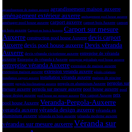
Tags
agrandissement maison auxerre
agrandissement de maison auxerre
aménagement extérieur auxerre
aménagement pool house auxerre
carport auxerre
aménager pool house auxerre
carport bois Auxerre
carport
Carport sur mesure
en bois auxerre
Carport en bois à Auxerre
Auxerre
devis carport
construction pool house Auxerre
Devis véranda
Auxerre
devis pool house auxerre
Auxerre
entreprise de véranda
devis véranda victorienne auxerre
auxerre
Entreprise de véranda à Auxerre
entreprise spécialisée pool house auxerre
entreprise véranda Auxerre
extension de maison auxerre
extension veranda auxerre
extension maison auxerre
géniès créations
installation véranda auxerre
maison de piscine
installation carport auxerre
pergolas sur
auxerre
pergola en aluminium Auxerre
pergola bioclimatique auxerre
mesure auxerre
pergola sur mesure auxerre
pool house auxerre
pool
prix
house design auxerre
Prix carport Auxerre
pool house sur mesure auxerre
Veranda-Pergola-Auxerre
pool house Auxerre
véranda design auxerre
veranda auxerre
véranda en
aluminium auxerre
véranda en bois auxerre
véranda moderne auxerre
Véranda sur
vérandas sur mesure auxerre