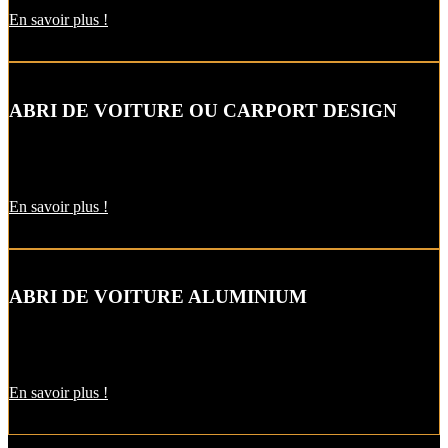
En savoir plus !
ABRI DE VOITURE OU CARPORT DESIGN
Le carport vous permet de protéger votre voiture des intempéries
comme la neige et la pluie, sans faire de travaux d’extension.
En savoir plus !
ABRI DE VOITURE ALUMINIUM
L’abri de voiture en alu est une protection utile pendant l’hiver. Il
est aussi pratique pour décharger vos courses par temps de pluie !
En savoir plus !