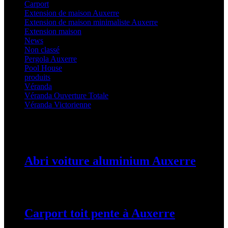
Carport
(36)
Extension de maison Auxerre
(27)
Extension de maison minimaliste Auxerre
(25)
Extension maison
(5)
News
(21)
Non classé
(1)
Pergola Auxerre
(25)
Pool House
(32)
produits
(3)
Véranda
(25)
Véranda Ouverture Totale
(20)
Véranda Victorienne
(25)
Latest Posts
Abri voiture aluminium Auxerre
19 mars 2024
Carport toit pente à Auxerre