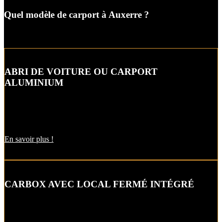
Quel modèle de carport à Auxerre ?
ABRI DE VOITURE OU CARPORT
ALUMINIUM
L’abri de voiture ou « carport » aluminium est un aménagement
extérieur qui constitue une bonne alternative aux garages et
appentis.
En savoir plus !
CARBOX AVEC LOCAL FERMÉ INTÉGRÉ
Alternative raffinée au garage, cet abri de voiture intègre un local
fermé pour un espace de stockage supplémentaire.