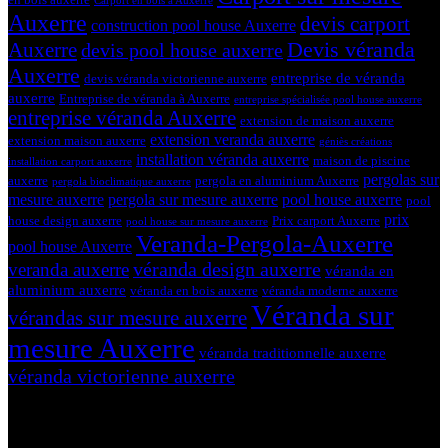
Carport en bois à Auxerre
Auxerre
devis carport
construction pool house Auxerre
Devis véranda
Auxerre
devis pool house auxerre
Auxerre
entreprise de véranda
devis véranda victorienne auxerre
auxerre
Entreprise de véranda à Auxerre
entreprise spécialisée pool house auxerre
entreprise véranda Auxerre
extension de maison auxerre
extension veranda auxerre
extension maison auxerre
géniès créations
installation véranda auxerre
maison de piscine
installation carport auxerre
pergolas sur
auxerre
pergola en aluminium Auxerre
pergola bioclimatique auxerre
mesure auxerre
pergola sur mesure auxerre
pool house auxerre
pool
prix
house design auxerre
Prix carport Auxerre
pool house sur mesure auxerre
Veranda-Pergola-Auxerre
pool house Auxerre
véranda design auxerre
veranda auxerre
véranda en
aluminium auxerre
véranda en bois auxerre
véranda moderne auxerre
Véranda sur
vérandas sur mesure auxerre
mesure Auxerre
véranda traditionnelle auxerre
véranda victorienne auxerre