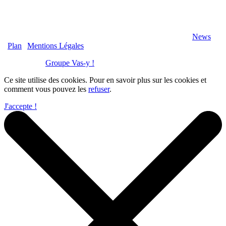
2020 Véranda-Pergola-Auxerre.fr - Tous Droits Réservés |
News
|
Plan
|
Mentions Légales
Réalisation :
Groupe Vas-y !
Ce site utilise des cookies. Pour en savoir plus sur les cookies et
comment vous pouvez les
refuser
.
J'accepte !