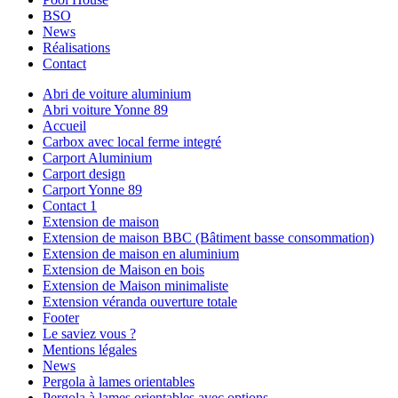
BSO
News
Réalisations
Contact
Abri de voiture aluminium
Abri voiture Yonne 89
Accueil
Carbox avec local ferme integré
Carport Aluminium
Carport design
Carport Yonne 89
Contact 1
Extension de maison
Extension de maison BBC (Bâtiment basse consommation)
Extension de maison en aluminium
Extension de Maison en bois
Extension de Maison minimaliste
Extension véranda ouverture totale
Footer
Le saviez vous ?
Mentions légales
News
Pergola à lames orientables
Pergola à lames orientables avec options