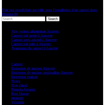
Voir nos possibilités par ville pour l'installation d'un carport dans
l'Yonne 89
Search
Articles récents
Abri voiture aluminium Auxerre
Carport toit pente à Auxerre
Carport semi-adossé à Auxerre
Carport toit tuile à Auxerre
Avantages du carport à Auxerre
Categories
Carport
(36)
Extension de maison Auxerre
(27)
Extension de maison minimaliste Auxerre
(25)
Extension maison
(5)
News
(21)
Non classé
(1)
Pergola Auxerre
(25)
Pool House
(32)
produits
(3)
Véranda
(25)