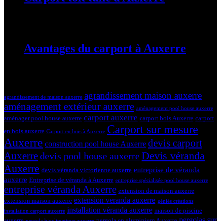
19 mars 2024
Avantages du carport à Auxerre
19 mars 2024
Tags
agrandissement maison auxerre
agrandissement de maison auxerre
aménagement extérieur auxerre
aménagement pool house auxerre
carport auxerre
aménager pool house auxerre
carport bois Auxerre
carport
Carport sur mesure
en bois auxerre
Carport en bois à Auxerre
Auxerre
devis carport
construction pool house Auxerre
Devis véranda
Auxerre
devis pool house auxerre
Auxerre
entreprise de véranda
devis véranda victorienne auxerre
auxerre
Entreprise de véranda à Auxerre
entreprise spécialisée pool house auxerre
entreprise véranda Auxerre
extension de maison auxerre
extension veranda auxerre
extension maison auxerre
géniès créations
installation véranda auxerre
maison de piscine
installation carport auxerre
pergolas sur
auxerre
pergola en aluminium Auxerre
pergola bioclimatique auxerre