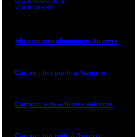
Véranda Ouverture Totale
(20)
Véranda Victorienne
(25)
Latest Posts
Abri voiture aluminium Auxerre
19 mars 2024
Carport toit pente à Auxerre
19 mars 2024
Carport semi-adossé à Auxerre
19 mars 2024
Carport toit tuile à Auxerre