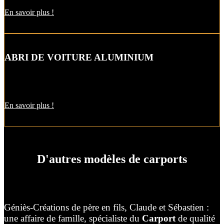
En savoir plus !
ABRI DE VOITURE ALUMINIUM
L’abri de voiture en alu est une protection utile pendant l’hiver. Il
est aussi pratique pour décharger vos courses par temps de pluie !
En savoir plus !
D'autres modèles de carports
Géniès-Créations de père en fils, Claude et Sébastien :
une affaire de famille, spécialiste du
Carport
de qualité