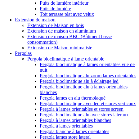
Puits de lumière intérieur
Puits de lumière
Toit terrasse plat avec velux
Extension de maison
Extension de Maison en bois
Extension de maison en aluminium
Extension de maison BBC (Bâtiment basse
consommation)
Extension de Maison minimaliste
Pergolas
Pergola bioclimatique à lame orientable
Pergola bioclimatique à lames orientables vue de
nuit
Pergola bioclimatique alu zoom lames orientables
Pergola bioclimatique alu à éclairage led
Pergola bioclimatique alu à lames orientables
blanches
Pergola lames en alu thermolaqué
Pergola bioclimatique avec led et stores verticaux
Pergola à lames orientables et stores screen
Pergola bioclimatique alu avec stores lateraux
Pergola à lames orientables blanches
Pergola à lames orientables
Pergola blanche à lames orientables
Pergola lames store lateral