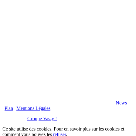
2020 Véranda-Pergola-Auxerre.fr - Tous Droits Réservés |
News
|
Plan
|
Mentions Légales
Réalisation :
Groupe Vas-y !
Ce site utilise des cookies. Pour en savoir plus sur les cookies et
comment vous pouvez les
refuser
.