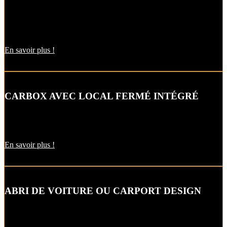
L’abri de voiture ou « carport » aluminium est un aménagement
extérieur qui constitue une bonne alternative aux garages et
appentis.
En savoir plus !
CARBOX AVEC LOCAL FERMÉ INTÉGRÉ
Alternative raffinée au garage, cet abri de voiture intègre un local
fermé pour un espace de stockage supplémentaire.
En savoir plus !
ABRI DE VOITURE OU CARPORT DESIGN
Le carport vous permet de protéger votre voiture des intempéries
comme la neige et la pluie, sans faire de travaux d’extension.