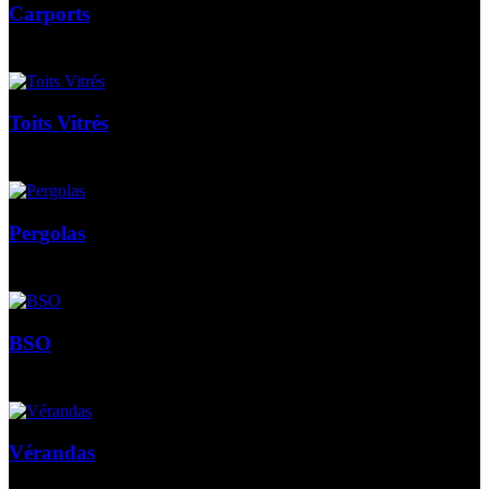
Carports
Toits Vitrés
Pergolas
BSO
Vérandas