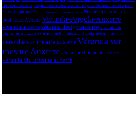
mesure auxerre
pergola sur mesure auxerre
pool house auxerre
pool
prix
house design auxerre
Prix carport Auxerre
pool house sur mesure auxerre
Veranda-Pergola-Auxerre
pool house Auxerre
véranda design auxerre
veranda auxerre
véranda en
aluminium auxerre
véranda en bois auxerre
véranda moderne auxerre
Véranda sur
vérandas sur mesure auxerre
mesure Auxerre
véranda traditionnelle auxerre
véranda victorienne auxerre
N'hésitez-pas à nous contacter et à nous demander un devis
personnalisé.