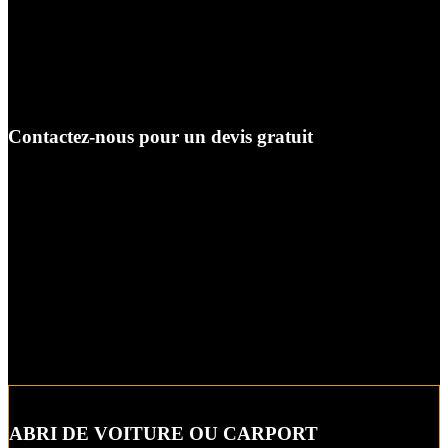
des matériaux rigoureusement testés pour vous
offrir un carport durable et esthétique.
Un service client irréprochable:
Notre équipe est
à votre écoute pour répondre à vos questions et
vous conseiller.
Contactez-nous pour un devis gratuit
N’hésitez pas à contacter Véranda-Pergola-Auxerre pour
obtenir un devis gratuit et personnalisé pour votre
carport double à Auxerre. Nous vous conseillerons sur
la meilleure solution pour répondre à vos besoins et à
votre budget.
Ensemble, donnons vie à votre projet
d’aménagement extérieur !
ABRI DE VOITURE OU CARPORT