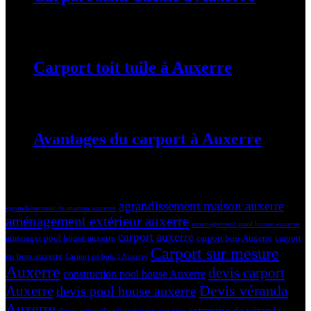
19 mars 2024
Carport toit tuile à Auxerre
19 mars 2024
Avantages du carport à Auxerre
19 mars 2024
Tags
agrandissement maison auxerre
agrandissement de maison auxerre
aménagement extérieur auxerre
aménagement pool house auxerre
carport auxerre
aménager pool house auxerre
carport bois Auxerre
carport
Carport sur mesure
en bois auxerre
Carport en bois à Auxerre
Auxerre
devis carport
construction pool house Auxerre
Devis véranda
Auxerre
devis pool house auxerre
Auxerre
entreprise de véranda
devis véranda victorienne auxerre