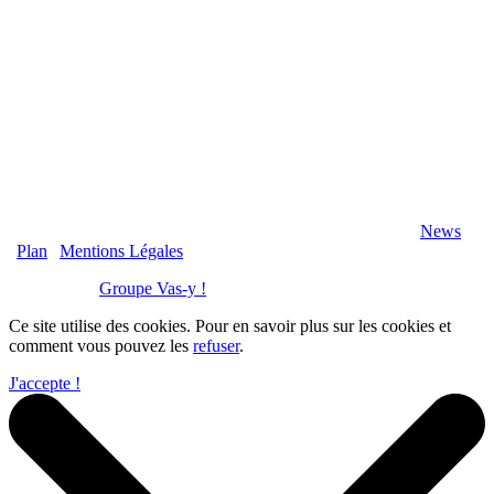
2020 Véranda-Pergola-Auxerre.fr - Tous Droits Réservés |
News
|
Plan
|
Mentions Légales
Réalisation :
Groupe Vas-y !
Ce site utilise des cookies. Pour en savoir plus sur les cookies et
comment vous pouvez les
refuser
.
J'accepte !