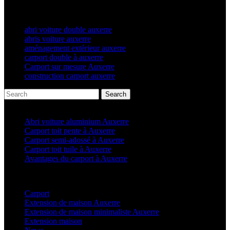
abri voiture double auxerre
abris voiture auxerre
aménagement extérieur auxerre
carport double à auxerre
Carport sur mesure Auxerre
construction carport auxerre
Search
Articles récents
Abri voiture aluminium Auxerre
Carport toit pente à Auxerre
Carport semi-adossé à Auxerre
Carport toit tuile à Auxerre
Avantages du carport à Auxerre
Categories
Carport
(36)
Extension de maison Auxerre
(27)
Extension de maison minimaliste Auxerre
(25)
Extension maison
(5)