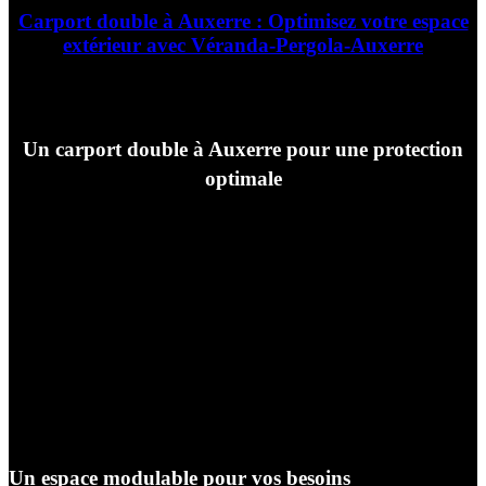
Carport double à Auxerre : Optimisez votre espace
extérieur avec Véranda-Pergola-Auxerre
Un carport double à Auxerre pour une protection
optimale
Vous recherchez une solution pratique et esthétique pour
protéger vos véhicules des intempéries et du soleil ?
Véranda-Pergola-Auxerre, votre spécialiste de
l’aménagement extérieur à Auxerre, vous propose la
pose d’un carport double sur mesure.
Conçu avec des matériaux de haute qualité et des
finitions impeccables, notre carport double s’intègre
harmonieusement à votre environnement, valorisant
ainsi votre maison.
Un espace modulable pour vos besoins