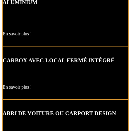
ALUMINIUM
L’abri de voiture ou « carport » aluminium est un aménagement
extérieur qui constitue une bonne alternative aux garages et
appentis.
En savoir plus !
CARBOX AVEC LOCAL FERMÉ INTÉGRÉ
Alternative raffinée au garage, cet abri de voiture intègre un local
fermé pour un espace de stockage supplémentaire.
En savoir plus !
ABRI DE VOITURE OU CARPORT DESIGN
Le carport vous permet de protéger votre voiture des intempéries
comme la neige et la pluie, sans faire de travaux d’extension.