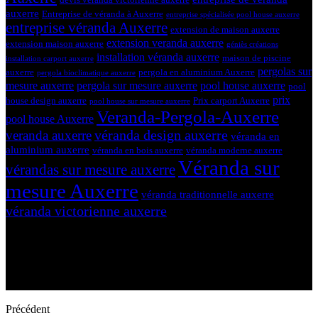
auxerre
Entreprise de véranda à Auxerre
entreprise spécialisée pool house auxerre
entreprise véranda Auxerre
extension de maison auxerre
extension veranda auxerre
extension maison auxerre
géniès créations
installation véranda auxerre
maison de piscine
installation carport auxerre
pergolas sur
auxerre
pergola en aluminium Auxerre
pergola bioclimatique auxerre
mesure auxerre
pergola sur mesure auxerre
pool house auxerre
pool
prix
house design auxerre
Prix carport Auxerre
pool house sur mesure auxerre
Veranda-Pergola-Auxerre
pool house Auxerre
véranda design auxerre
veranda auxerre
véranda en
aluminium auxerre
véranda en bois auxerre
véranda moderne auxerre
Véranda sur
vérandas sur mesure auxerre
mesure Auxerre
véranda traditionnelle auxerre
véranda victorienne auxerre
Précédent