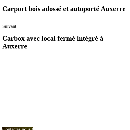
Carport bois adossé et autoporté Auxerre
Suivant
Carbox avec local fermé intégré à
Auxerre
N'hésitez-pas à nous contacter et à nous demander un devis
personnalisé.
Nous vous accueillons du:
Lundi au Vendredi de 9h à 12h et de 14h à 19h
Samedi de 9h à 12h et de 14h à 17h
Contactez nous !