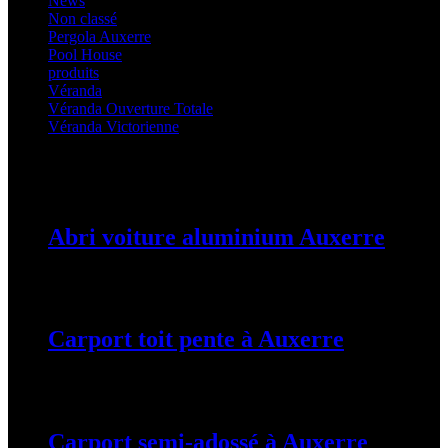
News
(21)
Non classé
(1)
Pergola Auxerre
(25)
Pool House
(32)
produits
(3)
Véranda
(25)
Véranda Ouverture Totale
(20)
Véranda Victorienne
(25)
Latest Posts
Abri voiture aluminium Auxerre
19 mars 2024
Carport toit pente à Auxerre
19 mars 2024
Carport semi-adossé à Auxerre