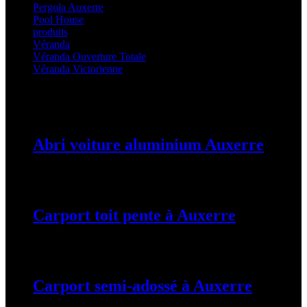
Pergola Auxerre
(25)
Pool House
(32)
produits
(3)
Véranda
(25)
Véranda Ouverture Totale
(20)
Véranda Victorienne
(25)
Latest Posts
Abri voiture aluminium Auxerre
19 mars 2024
Carport toit pente à Auxerre
19 mars 2024
Carport semi-adossé à Auxerre