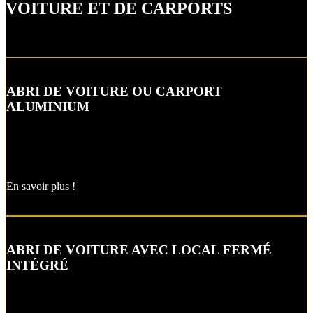
VOITURE ET DE CARPORTS
ABRI DE VOITURE OU CARPORT
ALUMINIUM
L’abri de voiture ou « carport » aluminium est un aménagement
extérieur qui constitue une bonne alternative aux garages et
appentis.
En savoir plus !
ABRI DE VOITURE AVEC LOCAL FERMÉ
INTÉGRÉ
Alternative raffinée au garage, cet abri de voiture ou carbox intègre
un local fermé pour un espace de stockage supplémentaire.