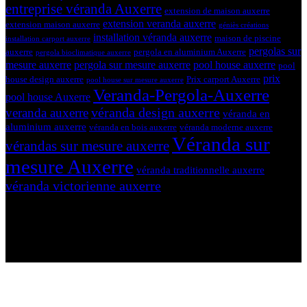
entreprise véranda Auxerre
extension de maison auxerre
extension veranda auxerre
extension maison auxerre
géniès créations
installation véranda auxerre
maison de piscine
installation carport auxerre
pergolas sur
auxerre
pergola en aluminium Auxerre
pergola bioclimatique auxerre
mesure auxerre
pergola sur mesure auxerre
pool house auxerre
pool
prix
house design auxerre
Prix carport Auxerre
pool house sur mesure auxerre
Veranda-Pergola-Auxerre
pool house Auxerre
véranda design auxerre
veranda auxerre
véranda en
aluminium auxerre
véranda en bois auxerre
véranda moderne auxerre
Véranda sur
vérandas sur mesure auxerre
mesure Auxerre
véranda traditionnelle auxerre
véranda victorienne auxerre