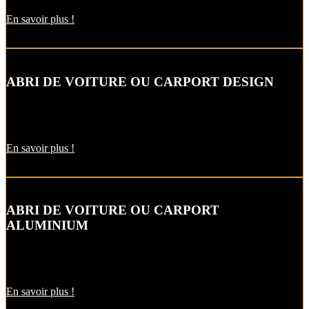
En savoir plus !
ABRI DE VOITURE OU CARPORT DESIGN
Le carport vous permet de protéger votre voiture des intempéries
comme la neige et la pluie, sans faire de travaux d’extension.
En savoir plus !
ABRI DE VOITURE OU CARPORT
ALUMINIUM
L’abri de voiture en alu est une protection utile pendant l’hiver. Il
est aussi pratique pour décharger vos courses par temps de pluie !
En savoir plus !