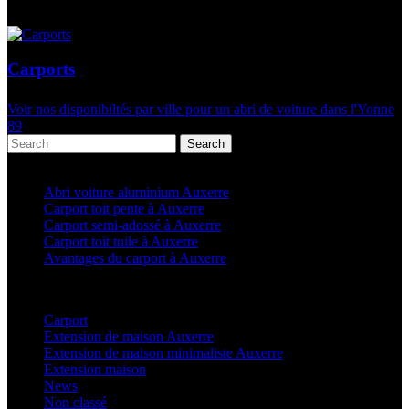
Carports
Voir nos disponibiltés par ville pour un abri de voiture dans l'Yonne
89
Search
Articles récents
Abri voiture aluminium Auxerre
Carport toit pente à Auxerre
Carport semi-adossé à Auxerre
Carport toit tuile à Auxerre
Avantages du carport à Auxerre
Categories
Carport
(36)
Extension de maison Auxerre
(27)
Extension de maison minimaliste Auxerre
(25)
Extension maison
(5)
News
(21)
Non classé
(1)