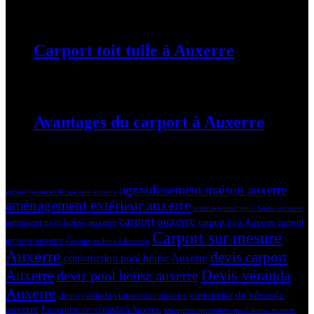
19 mars 2024
Carport toit tuile à Auxerre
19 mars 2024
Avantages du carport à Auxerre
19 mars 2024
Tags
agrandissement maison auxerre
agrandissement de maison auxerre
aménagement extérieur auxerre
aménagement pool house auxerre
carport auxerre
aménager pool house auxerre
carport bois Auxerre
carport
Carport sur mesure
en bois auxerre
Carport en bois à Auxerre
Auxerre
devis carport
construction pool house Auxerre
Devis véranda
Auxerre
devis pool house auxerre
Auxerre
entreprise de véranda
devis véranda victorienne auxerre
auxerre
Entreprise de véranda à Auxerre
entreprise spécialisée pool house auxerre