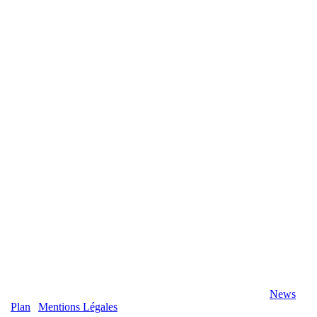
2020 Véranda-Pergola-Auxerre.fr - Tous Droits Réservés |
News
|
Plan
|
Mentions Légales