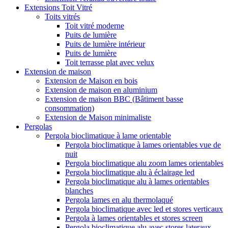
Extensions Toit Vitré
Toits vitrés
Toit vitré moderne
Puits de lumière
Puits de lumière intérieur
Puits de lumière
Toit terrasse plat avec velux
Extension de maison
Extension de Maison en bois
Extension de maison en aluminium
Extension de maison BBC (Bâtiment basse
consommation)
Extension de Maison minimaliste
Pergolas
Pergola bioclimatique à lame orientable
Pergola bioclimatique à lames orientables vue de
nuit
Pergola bioclimatique alu zoom lames orientables
Pergola bioclimatique alu à éclairage led
Pergola bioclimatique alu à lames orientables
blanches
Pergola lames en alu thermolaqué
Pergola bioclimatique avec led et stores verticaux
Pergola à lames orientables et stores screen
Pergola bioclimatique alu avec stores lateraux