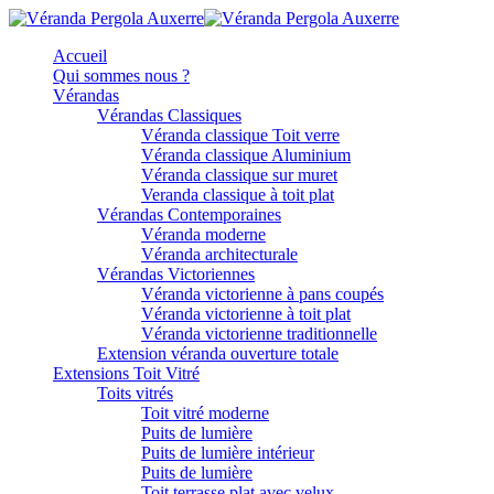
Accueil
Qui sommes nous ?
Vérandas
Vérandas Classiques
Véranda classique Toit verre
Véranda classique Aluminium
Véranda classique sur muret
Veranda classique à toit plat
Vérandas Contemporaines
Véranda moderne
Véranda architecturale
Vérandas Victoriennes
Véranda victorienne à pans coupés
Véranda victorienne à toit plat
Véranda victorienne traditionnelle
Extension véranda ouverture totale
Extensions Toit Vitré
Toits vitrés
Toit vitré moderne
Puits de lumière
Puits de lumière intérieur
Puits de lumière
Toit terrasse plat avec velux