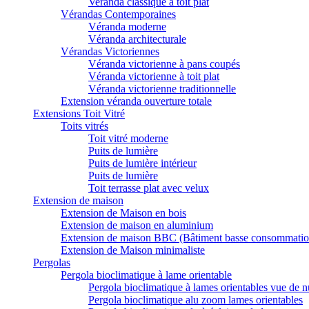
Veranda classique à toit plat
Vérandas Contemporaines
Véranda moderne
Véranda architecturale
Vérandas Victoriennes
Véranda victorienne à pans coupés
Véranda victorienne à toit plat
Véranda victorienne traditionnelle
Extension véranda ouverture totale
Extensions Toit Vitré
Toits vitrés
Toit vitré moderne
Puits de lumière
Puits de lumière intérieur
Puits de lumière
Toit terrasse plat avec velux
Extension de maison
Extension de Maison en bois
Extension de maison en aluminium
Extension de maison BBC (Bâtiment basse consommatio
Extension de Maison minimaliste
Pergolas
Pergola bioclimatique à lame orientable
Pergola bioclimatique à lames orientables vue de n
Pergola bioclimatique alu zoom lames orientables