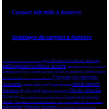
Carport toit tuile à Auxerre
19 mars 2024
Avantages du carport à Auxerre
19 mars 2024
Tags
agrandissement maison auxerre
agrandissement de maison auxerre
aménagement extérieur auxerre
aménagement pool house auxerre
carport auxerre
aménager pool house auxerre
carport bois Auxerre
carport
Carport sur mesure
en bois auxerre
Carport en bois à Auxerre
Auxerre
devis carport
construction pool house Auxerre
Devis véranda
Auxerre
devis pool house auxerre
Auxerre
entreprise de véranda
devis véranda victorienne auxerre
auxerre
Entreprise de véranda à Auxerre
entreprise spécialisée pool house auxerre
entreprise véranda Auxerre
extension de maison auxerre