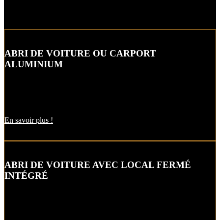
ABRI DE VOITURE OU CARPORT
ALUMINIUM
L’abri de voiture ou « carport » aluminium est un aménagement
extérieur qui constitue une bonne alternative aux garages et
appentis.
En savoir plus !
ABRI DE VOITURE AVEC LOCAL FERMÉ
INTÉGRÉ
Alternative raffinée au garage, cet abri de voiture ou carbox intègre
un local fermé pour un espace de stockage supplémentaire.