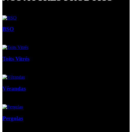
BSO
Toits Vitrés
Vérandas
Pergolas