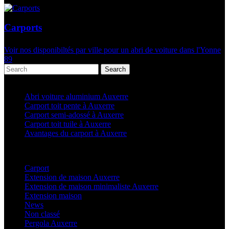
Carports
Voir nos disponibiltés par ville pour un abri de voiture dans l'Yonne
89
Search
Articles récents
Abri voiture aluminium Auxerre
Carport toit pente à Auxerre
Carport semi-adossé à Auxerre
Carport toit tuile à Auxerre
Avantages du carport à Auxerre
Categories
Carport
(36)
Extension de maison Auxerre
(27)
Extension de maison minimaliste Auxerre
(25)
Extension maison
(5)
News
(21)
Non classé
(1)
Pergola Auxerre
(25)