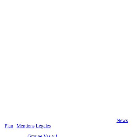
2020 Véranda-Pergola-Auxerre.fr - Tous Droits Réservés |
News
|
Plan
|
Mentions Légales
Réalisation :
Groupe Vas-y !