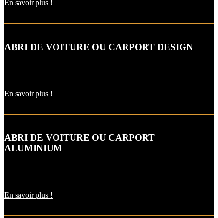
En savoir plus !
ABRI DE VOITURE OU CARPORT DESIGN
Le carport vous permet de protéger votre voiture des intempéries
comme la neige et la pluie, sans faire de travaux d’extension.
En savoir plus !
ABRI DE VOITURE OU CARPORT
ALUMINIUM
L’abri de voiture en alu est une protection utile pendant l’hiver. Il
est aussi pratique pour décharger vos courses par temps de pluie !
En savoir plus !