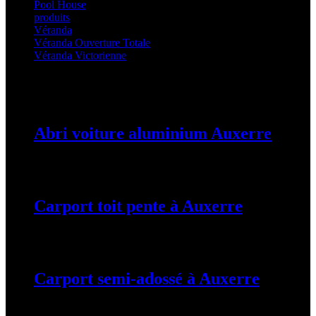
Pool House
(32)
produits
(3)
Véranda
(25)
Véranda Ouverture Totale
(20)
Véranda Victorienne
(25)
Latest Posts
Abri voiture aluminium Auxerre
19 mars 2024
Carport toit pente à Auxerre
19 mars 2024
Carport semi-adossé à Auxerre
19 mars 2024