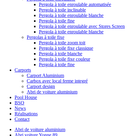
Pergola à toile enroulable automatisée
Pergola à toile inclinable
Pergola à toile enroulable blanche
Pergola à toile fine
Pergola à toile enroulable avec Stores Screen
Pergola à toile enroulable blanche
Pergolas à toile fixe
Pergola à toile zoom toit
Pergola à toile fixe classique
Pergola à toile blanche
Pergola à toile fixe couleur
Pergola à toile fine
Carports
Carport Aluminium
Carbox avec local ferme integré
Carport design
Abri de voiture aluminium
Pool House
BSO
News
Réalisations
Contact
Abri de voiture aluminium
Abri voiture Yonne 89