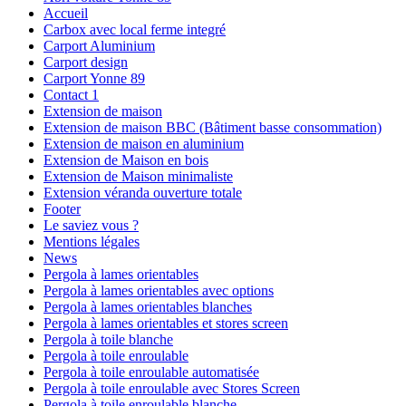
Accueil
Carbox avec local ferme integré
Carport Aluminium
Carport design
Carport Yonne 89
Contact 1
Extension de maison
Extension de maison BBC (Bâtiment basse consommation)
Extension de maison en aluminium
Extension de Maison en bois
Extension de Maison minimaliste
Extension véranda ouverture totale
Footer
Le saviez vous ?
Mentions légales
News
Pergola à lames orientables
Pergola à lames orientables avec options
Pergola à lames orientables blanches
Pergola à lames orientables et stores screen
Pergola à toile blanche
Pergola à toile enroulable
Pergola à toile enroulable automatisée
Pergola à toile enroulable avec Stores Screen
Pergola à toile enroulable blanche