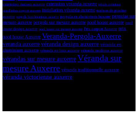
extension veranda auxerre
extension maison auxerre
géniès créations
installation véranda auxerre
maison de piscine
installation carport auxerre
pergolas sur
auxerre
pergola en aluminium Auxerre
pergola bioclimatique auxerre
mesure auxerre
pergola sur mesure auxerre
pool house auxerre
pool
prix
house design auxerre
Prix carport Auxerre
pool house sur mesure auxerre
Veranda-Pergola-Auxerre
pool house Auxerre
véranda design auxerre
veranda auxerre
véranda en
aluminium auxerre
véranda en bois auxerre
véranda moderne auxerre
Véranda sur
vérandas sur mesure auxerre
mesure Auxerre
véranda traditionnelle auxerre
véranda victorienne auxerre