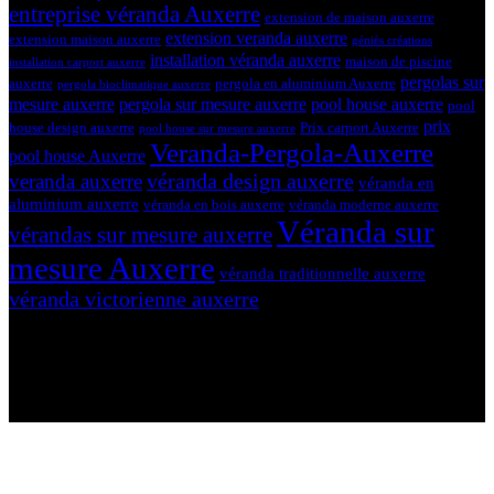
entreprise véranda Auxerre
extension de maison auxerre
extension veranda auxerre
extension maison auxerre
géniès créations
installation véranda auxerre
maison de piscine
installation carport auxerre
pergolas sur
auxerre
pergola en aluminium Auxerre
pergola bioclimatique auxerre
mesure auxerre
pergola sur mesure auxerre
pool house auxerre
pool
prix
house design auxerre
Prix carport Auxerre
pool house sur mesure auxerre
Veranda-Pergola-Auxerre
pool house Auxerre
véranda design auxerre
veranda auxerre
véranda en
aluminium auxerre
véranda en bois auxerre
véranda moderne auxerre
Véranda sur
vérandas sur mesure auxerre
mesure Auxerre
véranda traditionnelle auxerre
véranda victorienne auxerre