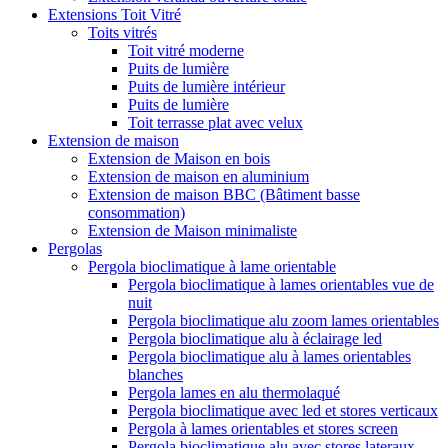
Extensions Toit Vitré
Toits vitrés
Toit vitré moderne
Puits de lumière
Puits de lumière intérieur
Puits de lumière
Toit terrasse plat avec velux
Extension de maison
Extension de Maison en bois
Extension de maison en aluminium
Extension de maison BBC (Bâtiment basse
consommation)
Extension de Maison minimaliste
Pergolas
Pergola bioclimatique à lame orientable
Pergola bioclimatique à lames orientables vue de
nuit
Pergola bioclimatique alu zoom lames orientables
Pergola bioclimatique alu à éclairage led
Pergola bioclimatique alu à lames orientables
blanches
Pergola lames en alu thermolaqué
Pergola bioclimatique avec led et stores verticaux
Pergola à lames orientables et stores screen
Pergola bioclimatique alu avec stores lateraux