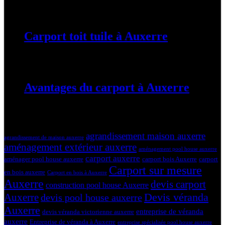
19 mars 2024
Carport toit tuile à Auxerre
19 mars 2024
Avantages du carport à Auxerre
19 mars 2024
Tags
agrandissement maison auxerre
agrandissement de maison auxerre
aménagement extérieur auxerre
aménagement pool house auxerre
carport auxerre
aménager pool house auxerre
carport bois Auxerre
carport
Carport sur mesure
en bois auxerre
Carport en bois à Auxerre
Auxerre
devis carport
construction pool house Auxerre
Devis véranda
Auxerre
devis pool house auxerre
Auxerre
entreprise de véranda
devis véranda victorienne auxerre
auxerre
Entreprise de véranda à Auxerre
entreprise spécialisée pool house auxerre