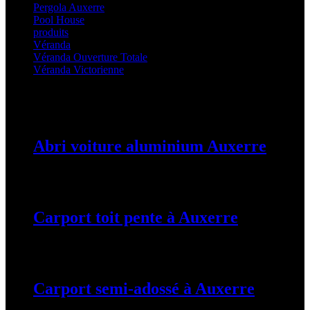
Pergola Auxerre
(25)
Pool House
(32)
produits
(3)
Véranda
(25)
Véranda Ouverture Totale
(20)
Véranda Victorienne
(25)
Latest Posts
Abri voiture aluminium Auxerre
19 mars 2024
Carport toit pente à Auxerre
19 mars 2024
Carport semi-adossé à Auxerre