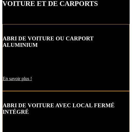
VOITURE ET DE CARPORTS
ABRI DE VOITURE OU CARPORT
ALUMINIUM
L’abri de voiture ou « carport » aluminium est un aménagement
extérieur qui constitue une bonne alternative aux garages et
appentis.
En savoir plus !
ABRI DE VOITURE AVEC LOCAL FERMÉ
INTÉGRÉ
Alternative raffinée au garage, cet abri de voiture ou carbox intègre
un local fermé pour un espace de stockage supplémentaire.