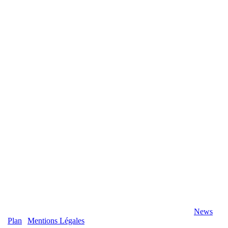
2020 Véranda-Pergola-Auxerre.fr - Tous Droits Réservés |
News
|
Plan
|
Mentions Légales