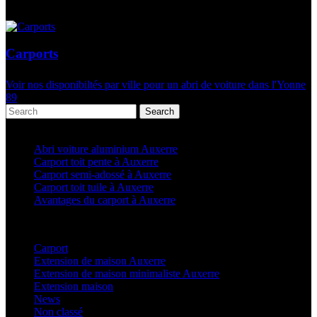
Carports
Voir nos disponibiltés par ville pour un abri de voiture dans l'Yonne
89
Search
Articles récents
Abri voiture aluminium Auxerre
Carport toit pente à Auxerre
Carport semi-adossé à Auxerre
Carport toit tuile à Auxerre
Avantages du carport à Auxerre
Categories
Carport
(36)
Extension de maison Auxerre
(27)
Extension de maison minimaliste Auxerre
(25)
Extension maison
(5)
News
(21)
Non classé
(1)