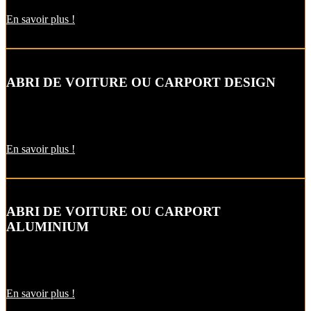
En savoir plus !
ABRI DE VOITURE OU CARPORT DESIGN
Le carport vous permet de protéger votre voiture des intempéries
comme la neige et la pluie, sans faire de travaux d’extension.
En savoir plus !
ABRI DE VOITURE OU CARPORT
ALUMINIUM
L’abri de voiture en alu est une protection utile pendant l’hiver. Il
est aussi pratique pour décharger vos courses par temps de pluie !
En savoir plus !