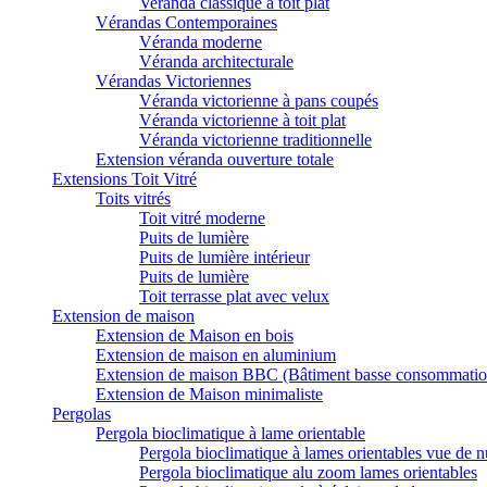
Veranda classique à toit plat
Vérandas Contemporaines
Véranda moderne
Véranda architecturale
Vérandas Victoriennes
Véranda victorienne à pans coupés
Véranda victorienne à toit plat
Véranda victorienne traditionnelle
Extension véranda ouverture totale
Extensions Toit Vitré
Toits vitrés
Toit vitré moderne
Puits de lumière
Puits de lumière intérieur
Puits de lumière
Toit terrasse plat avec velux
Extension de maison
Extension de Maison en bois
Extension de maison en aluminium
Extension de maison BBC (Bâtiment basse consommatio
Extension de Maison minimaliste
Pergolas
Pergola bioclimatique à lame orientable
Pergola bioclimatique à lames orientables vue de n
Pergola bioclimatique alu zoom lames orientables