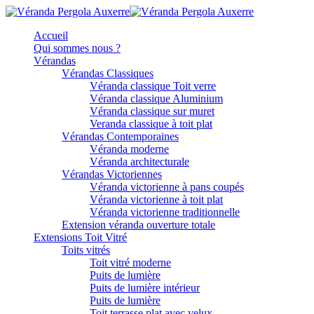
Accueil
Qui sommes nous ?
Vérandas
Vérandas Classiques
Véranda classique Toit verre
Véranda classique Aluminium
Véranda classique sur muret
Veranda classique à toit plat
Vérandas Contemporaines
Véranda moderne
Véranda architecturale
Vérandas Victoriennes
Véranda victorienne à pans coupés
Véranda victorienne à toit plat
Véranda victorienne traditionnelle
Extension véranda ouverture totale
Extensions Toit Vitré
Toits vitrés
Toit vitré moderne
Puits de lumière
Puits de lumière intérieur
Puits de lumière
Toit terrasse plat avec velux