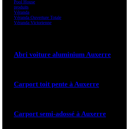
Pool House
(32)
produits
(3)
Véranda
(25)
Véranda Ouverture Totale
(20)
Véranda Victorienne
(25)
Latest Posts
Abri voiture aluminium Auxerre
19 mars 2024
Carport toit pente à Auxerre
19 mars 2024
Carport semi-adossé à Auxerre
19 mars 2024