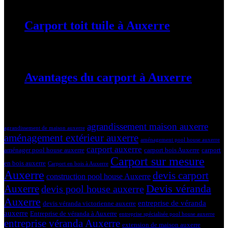
Carport toit tuile à Auxerre
19 mars 2024
Avantages du carport à Auxerre
19 mars 2024
Tags
agrandissement maison auxerre
agrandissement de maison auxerre
aménagement extérieur auxerre
aménagement pool house auxerre
carport auxerre
aménager pool house auxerre
carport bois Auxerre
carport
Carport sur mesure
en bois auxerre
Carport en bois à Auxerre
Auxerre
devis carport
construction pool house Auxerre
Devis véranda
Auxerre
devis pool house auxerre
Auxerre
entreprise de véranda
devis véranda victorienne auxerre
auxerre
Entreprise de véranda à Auxerre
entreprise spécialisée pool house auxerre
entreprise véranda Auxerre
extension de maison auxerre