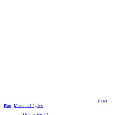
2020 Véranda-Pergola-Auxerre.fr - Tous Droits Réservés |
News
|
Plan
|
Mentions Légales
Réalisation :
Groupe Vas-y !