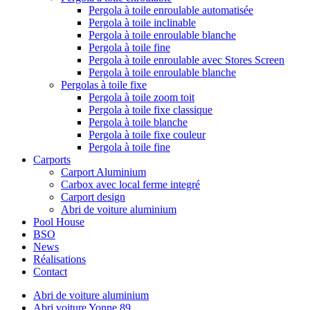
Pergola à toile enroulable automatisée
Pergola à toile inclinable
Pergola à toile enroulable blanche
Pergola à toile fine
Pergola à toile enroulable avec Stores Screen
Pergola à toile enroulable blanche
Pergolas à toile fixe
Pergola à toile zoom toit
Pergola à toile fixe classique
Pergola à toile blanche
Pergola à toile fixe couleur
Pergola à toile fine
Carports
Carport Aluminium
Carbox avec local ferme integré
Carport design
Abri de voiture aluminium
Pool House
BSO
News
Réalisations
Contact
Abri de voiture aluminium
Abri voiture Yonne 89