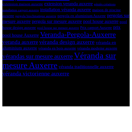
extension veranda auxerre
extension maison auxerre
géniès créations
installation véranda auxerre
maison de piscine
installation carport auxerre
pergolas sur
auxerre
pergola en aluminium Auxerre
pergola bioclimatique auxerre
mesure auxerre
pergola sur mesure auxerre
pool house auxerre
pool
prix
house design auxerre
Prix carport Auxerre
pool house sur mesure auxerre
Veranda-Pergola-Auxerre
pool house Auxerre
véranda design auxerre
veranda auxerre
véranda en
aluminium auxerre
véranda en bois auxerre
véranda moderne auxerre
Véranda sur
vérandas sur mesure auxerre
mesure Auxerre
véranda traditionnelle auxerre
véranda victorienne auxerre