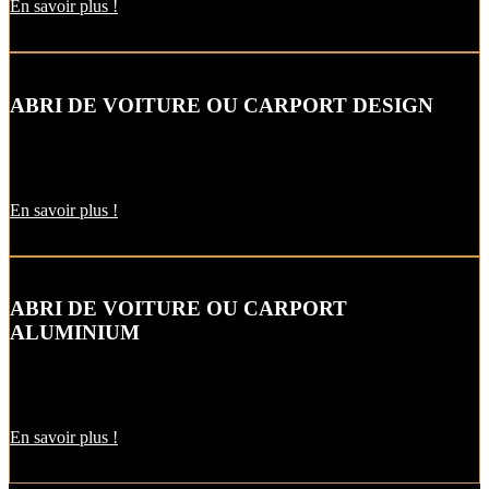
En savoir plus !
ABRI DE VOITURE OU CARPORT DESIGN
Le carport vous permet de protéger votre voiture des intempéries
comme la neige et la pluie, sans faire de travaux d’extension.
En savoir plus !
ABRI DE VOITURE OU CARPORT
ALUMINIUM
L’abri de voiture en alu est une protection utile pendant l’hiver. Il
est aussi pratique pour décharger vos courses par temps de pluie !
En savoir plus !