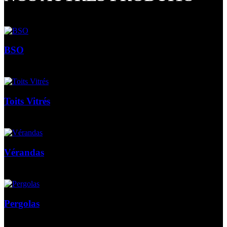
BSO
Toits Vitrés
Vérandas
Pergolas