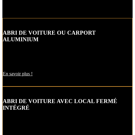
ABRI DE VOITURE OU CARPORT
ALUMINIUM
L’abri de voiture ou « carport » aluminium est un aménagement
extérieur qui constitue une bonne alternative aux garages et
appentis.
En savoir plus !
ABRI DE VOITURE AVEC LOCAL FERMÉ
INTÉGRÉ
Alternative raffinée au garage, cet abri de voiture ou carbox intègre
un local fermé pour un espace de stockage supplémentaire.