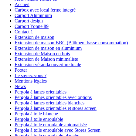
Accueil
Carbox avec local ferme integré
Carport Aluminium
Carport design
Carport Yonne 89
Contact 1
Extension de maison
Extension de maison BBC (Bâtiment basse consommation)
Extension de maison en aluminium
Extension de Maison en bois
Extension de Maison minimaliste
Extension véranda ouverture totale
Footer
Le saviez vous ?
Mentions légales
News
Pergola à lames orientables
Pergola à lames orientables avec options
Pergola à lames orientables blanches
Pergola à lames orientables et stores screen
Pergola à toile blanche
Pergola à toile enroulable
Pergola à toile enroulable automatisée
Pergola à toile enroulable avec Stores Screen
Pergola à toile enroulable blanche