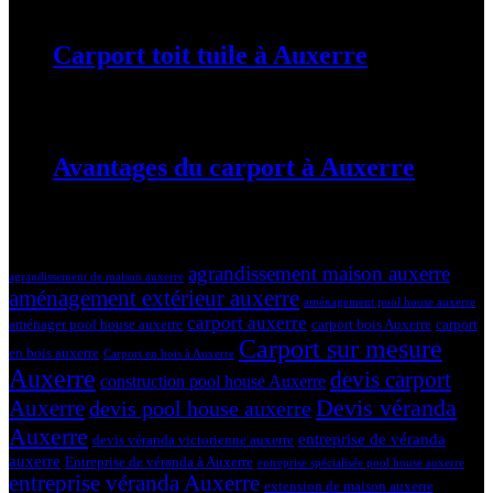
Carport toit tuile à Auxerre
19 mars 2024
Avantages du carport à Auxerre
19 mars 2024
Tags
agrandissement maison auxerre
agrandissement de maison auxerre
aménagement extérieur auxerre
aménagement pool house auxerre
carport auxerre
aménager pool house auxerre
carport bois Auxerre
carport
Carport sur mesure
en bois auxerre
Carport en bois à Auxerre
Auxerre
devis carport
construction pool house Auxerre
Devis véranda
Auxerre
devis pool house auxerre
Auxerre
entreprise de véranda
devis véranda victorienne auxerre
auxerre
Entreprise de véranda à Auxerre
entreprise spécialisée pool house auxerre
entreprise véranda Auxerre
extension de maison auxerre