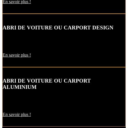
En savoir plus !
ABRI DE VOITURE OU CARPORT DESIGN
Le carport vous permet de protéger votre voiture des intempéries
comme la neige et la pluie, sans faire de travaux d’extension.
En savoir plus !
ABRI DE VOITURE OU CARPORT
ALUMINIUM
L’abri de voiture en alu est une protection utile pendant l’hiver. Il
est aussi pratique pour décharger vos courses par temps de pluie !
En savoir plus !