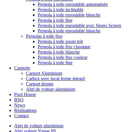
Pergola à toile enroulable automatisée
Pergola à toile inclinable
Pergola à toile enroulable blanche
Pergola à toile fine
Pergola à toile enroulable avec Stores Screen
Pergola à toile enroulable blanche
Pergolas à toile fixe
Pergola à toile zoom toit
Pergola à toile fixe classique
Pergola à toile blanche
Pergola à toile fixe couleur
Pergola à toile fine
Carports
Carport Aluminium
Carbox avec local ferme integré
Carport design
Abri de voiture aluminium
Pool House
BSO
News
Réalisations
Contact
Abri de voiture aluminium
Abri voiture Yonne 89