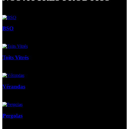
BSO
Toits Vitrés
Vérandas
Pergolas