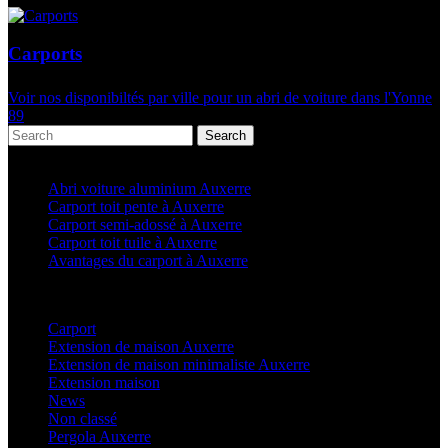
Carports
Voir nos disponibiltés par ville pour un abri de voiture dans l'Yonne
89
Search
Articles récents
Abri voiture aluminium Auxerre
Carport toit pente à Auxerre
Carport semi-adossé à Auxerre
Carport toit tuile à Auxerre
Avantages du carport à Auxerre
Categories
Carport
(36)
Extension de maison Auxerre
(27)
Extension de maison minimaliste Auxerre
(25)
Extension maison
(5)
News
(21)
Non classé
(1)
Pergola Auxerre
(25)