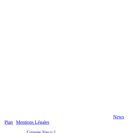
2020 Véranda-Pergola-Auxerre.fr - Tous Droits Réservés |
News
|
Plan
|
Mentions Légales
Réalisation :
Groupe Vas-y !