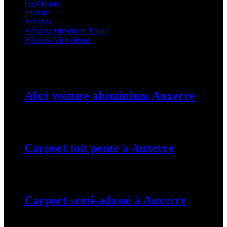
Pool House
(32)
produits
(3)
Véranda
(25)
Véranda Ouverture Totale
(20)
Véranda Victorienne
(25)
Latest Posts
Abri voiture aluminium Auxerre
19 mars 2024
Carport toit pente à Auxerre
19 mars 2024
Carport semi-adossé à Auxerre
19 mars 2024