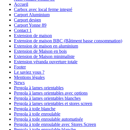
Accueil
Carbox avec local ferme integré
Carport Aluminium
Carport design
Carport Yonne 89
Contact 1
Extension de maison
Extension de maison BBC (Bâtiment basse consommation)
Extension de maison en aluminium
Extension de Maison en bois
Extension de Maison minimaliste
Extension véranda ouverture totale
Footer
Le saviez vous ?
Mentions légales
News
Pergola à lames orientables
Pergola à lames orientables avec options
Pergola à lames orientables blanches
Pergola à lames orientables et stores screen
Pergola à toile blanche
Pergola à toile enroulable
Pergola à toile enroulable automatisée
Pergola à toile enroulable avec Stores Screen
Pergola à toile enroulable blanche