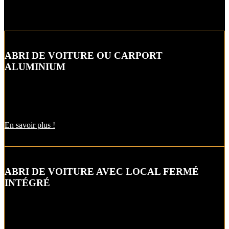
ABRI DE VOITURE OU CARPORT
ALUMINIUM
L’abri de voiture ou « carport » aluminium est un aménagement
extérieur qui constitue une bonne alternative aux garages et
appentis.
En savoir plus !
ABRI DE VOITURE AVEC LOCAL FERMÉ
INTÉGRÉ
Alternative raffinée au garage, cet abri de voiture ou carbox intègre
un local fermé pour un espace de stockage supplémentaire.