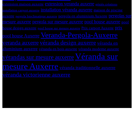
extension veranda auxerre
extension maison auxerre
géniès créations
installation véranda auxerre
maison de piscine
installation carport auxerre
pergolas sur
auxerre
pergola en aluminium Auxerre
pergola bioclimatique auxerre
mesure auxerre
pergola sur mesure auxerre
pool house auxerre
pool
prix
house design auxerre
Prix carport Auxerre
pool house sur mesure auxerre
Veranda-Pergola-Auxerre
pool house Auxerre
véranda design auxerre
veranda auxerre
véranda en
aluminium auxerre
véranda en bois auxerre
véranda moderne auxerre
Véranda sur
vérandas sur mesure auxerre
mesure Auxerre
véranda traditionnelle auxerre
véranda victorienne auxerre