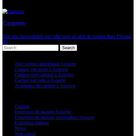
Carports
Voir nos disponibiltés par ville pour un abri de voiture dans l'Yonne
89
Search
Articles récents
Abri voiture aluminium Auxerre
Carport toit pente à Auxerre
Carport semi-adossé à Auxerre
Carport toit tuile à Auxerre
Avantages du carport à Auxerre
Categories
Carport
(36)
Extension de maison Auxerre
(27)
Extension de maison minimaliste Auxerre
(25)
Extension maison
(5)
News
(21)
Non classé
(1)