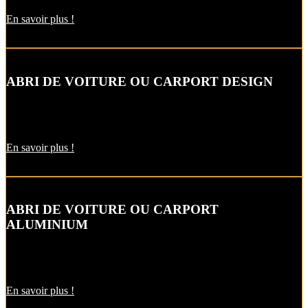
En savoir plus !
ABRI DE VOITURE OU CARPORT DESIGN
Le carport vous permet de protéger votre voiture des intempéries
comme la neige et la pluie, sans faire de travaux d’extension.
En savoir plus !
ABRI DE VOITURE OU CARPORT
ALUMINIUM
L’abri de voiture en alu est une protection utile pendant l’hiver. Il
est aussi pratique pour décharger vos courses par temps de pluie !
En savoir plus !