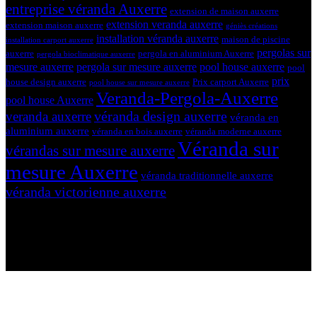
entreprise véranda Auxerre
extension de maison auxerre
extension veranda auxerre
extension maison auxerre
géniès créations
installation véranda auxerre
maison de piscine
installation carport auxerre
pergolas sur
auxerre
pergola en aluminium Auxerre
pergola bioclimatique auxerre
mesure auxerre
pergola sur mesure auxerre
pool house auxerre
pool
prix
house design auxerre
Prix carport Auxerre
pool house sur mesure auxerre
Veranda-Pergola-Auxerre
pool house Auxerre
véranda design auxerre
veranda auxerre
véranda en
aluminium auxerre
véranda en bois auxerre
véranda moderne auxerre
Véranda sur
vérandas sur mesure auxerre
mesure Auxerre
véranda traditionnelle auxerre
véranda victorienne auxerre