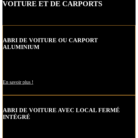
VOITURE ET DE CARPORTS
ABRI DE VOITURE OU CARPORT
ALUMINIUM
L’abri de voiture ou « carport » aluminium est un aménagement
extérieur qui constitue une bonne alternative aux garages et
appentis.
En savoir plus !
ABRI DE VOITURE AVEC LOCAL FERMÉ
INTÉGRÉ
Alternative raffinée au garage, cet abri de voiture ou carbox intègre
un local fermé pour un espace de stockage supplémentaire.