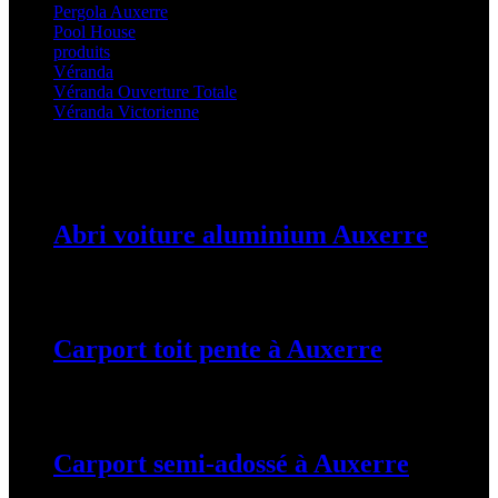
Pergola Auxerre
(25)
Pool House
(32)
produits
(3)
Véranda
(25)
Véranda Ouverture Totale
(20)
Véranda Victorienne
(25)
Latest Posts
Abri voiture aluminium Auxerre
19 mars 2024
Carport toit pente à Auxerre
19 mars 2024
Carport semi-adossé à Auxerre