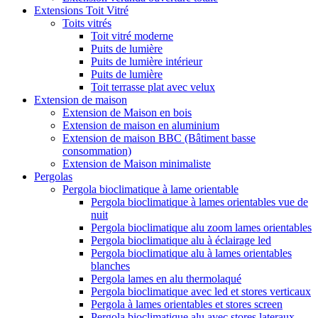
Extensions Toit Vitré
Toits vitrés
Toit vitré moderne
Puits de lumière
Puits de lumière intérieur
Puits de lumière
Toit terrasse plat avec velux
Extension de maison
Extension de Maison en bois
Extension de maison en aluminium
Extension de maison BBC (Bâtiment basse
consommation)
Extension de Maison minimaliste
Pergolas
Pergola bioclimatique à lame orientable
Pergola bioclimatique à lames orientables vue de
nuit
Pergola bioclimatique alu zoom lames orientables
Pergola bioclimatique alu à éclairage led
Pergola bioclimatique alu à lames orientables
blanches
Pergola lames en alu thermolaqué
Pergola bioclimatique avec led et stores verticaux
Pergola à lames orientables et stores screen
Pergola bioclimatique alu avec stores lateraux