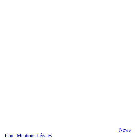
2020 Véranda-Pergola-Auxerre.fr - Tous Droits Réservés |
News
|
Plan
|
Mentions Légales