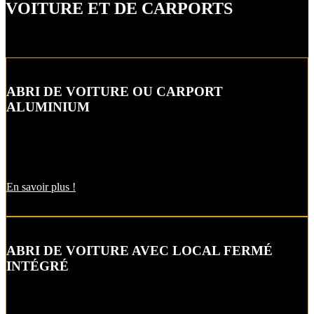
VOITURE ET DE CARPORTS
ABRI DE VOITURE OU CARPORT
ALUMINIUM
L’abri de voiture ou « carport » aluminium est un aménagement
extérieur qui constitue une bonne alternative aux garages et
appentis.
En savoir plus !
ABRI DE VOITURE AVEC LOCAL FERMÉ
INTÉGRÉ
Alternative raffinée au garage, cet abri de voiture ou carbox intègre
un local fermé pour un espace de stockage supplémentaire.