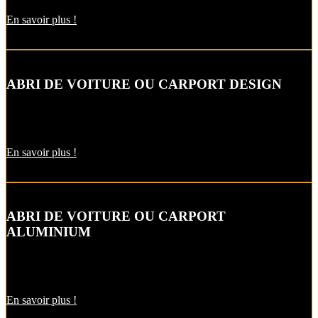
En savoir plus !
ABRI DE VOITURE OU CARPORT DESIGN
Le carport vous permet de protéger votre voiture des intempéries
comme la neige et la pluie, sans faire de travaux d’extension.
En savoir plus !
ABRI DE VOITURE OU CARPORT
ALUMINIUM
L’abri de voiture en alu est une protection utile pendant l’hiver. Il
est aussi pratique pour décharger vos courses par temps de pluie !
En savoir plus !