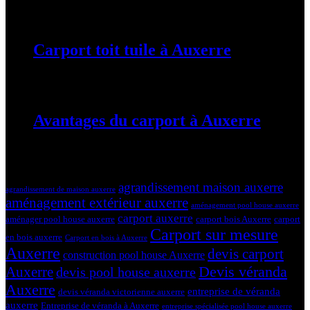
19 mars 2024
Carport toit tuile à Auxerre
19 mars 2024
Avantages du carport à Auxerre
19 mars 2024
Tags
agrandissement maison auxerre
agrandissement de maison auxerre
aménagement extérieur auxerre
aménagement pool house auxerre
carport auxerre
aménager pool house auxerre
carport bois Auxerre
carport
Carport sur mesure
en bois auxerre
Carport en bois à Auxerre
Auxerre
devis carport
construction pool house Auxerre
Devis véranda
Auxerre
devis pool house auxerre
Auxerre
entreprise de véranda
devis véranda victorienne auxerre
auxerre
Entreprise de véranda à Auxerre
entreprise spécialisée pool house auxerre