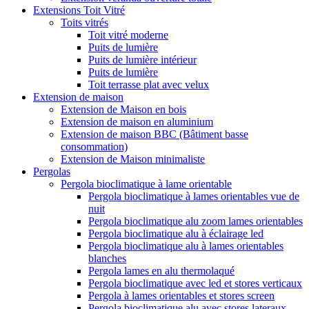
Extensions Toit Vitré
Toits vitrés
Toit vitré moderne
Puits de lumière
Puits de lumière intérieur
Puits de lumière
Toit terrasse plat avec velux
Extension de maison
Extension de Maison en bois
Extension de maison en aluminium
Extension de maison BBC (Bâtiment basse
consommation)
Extension de Maison minimaliste
Pergolas
Pergola bioclimatique à lame orientable
Pergola bioclimatique à lames orientables vue de
nuit
Pergola bioclimatique alu zoom lames orientables
Pergola bioclimatique alu à éclairage led
Pergola bioclimatique alu à lames orientables
blanches
Pergola lames en alu thermolaqué
Pergola bioclimatique avec led et stores verticaux
Pergola à lames orientables et stores screen
Pergola bioclimatique alu avec stores lateraux