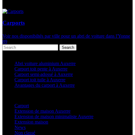
Carports
Voir nos disponibiltés par ville pour un abri de voiture dans l'Yonne
89
Search
Articles récents
Abri voiture aluminium Auxerre
Carport toit pente à Auxerre
Carport semi-adossé à Auxerre
Carport toit tuile à Auxerre
Avantages du carport à Auxerre
Categories
Carport
(36)
Extension de maison Auxerre
(27)
Extension de maison minimaliste Auxerre
(25)
Extension maison
(5)
News
(21)
Non classé
(1)