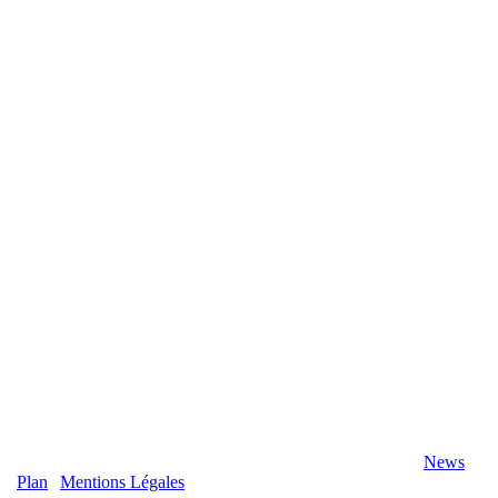
2020 Véranda-Pergola-Auxerre.fr - Tous Droits Réservés |
News
|
Plan
|
Mentions Légales