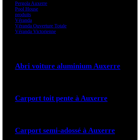
Pergola Auxerre
(25)
Pool House
(32)
produits
(3)
Véranda
(25)
Véranda Ouverture Totale
(20)
Véranda Victorienne
(25)
Latest Posts
Abri voiture aluminium Auxerre
19 mars 2024
Carport toit pente à Auxerre
19 mars 2024
Carport semi-adossé à Auxerre