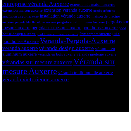
entreprise véranda Auxerre
extension de maison auxerre
extension veranda auxerre
extension maison auxerre
géniès créations
installation véranda auxerre
maison de piscine
installation carport auxerre
pergolas sur
auxerre
pergola en aluminium Auxerre
pergola bioclimatique auxerre
mesure auxerre
pergola sur mesure auxerre
pool house auxerre
pool
prix
house design auxerre
Prix carport Auxerre
pool house sur mesure auxerre
Veranda-Pergola-Auxerre
pool house Auxerre
véranda design auxerre
veranda auxerre
véranda en
aluminium auxerre
véranda en bois auxerre
véranda moderne auxerre
Véranda sur
vérandas sur mesure auxerre
mesure Auxerre
véranda traditionnelle auxerre
véranda victorienne auxerre