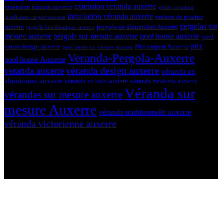
extension veranda auxerre
extension maison auxerre
géniès créations
installation véranda auxerre
maison de piscine
installation carport auxerre
pergolas sur
auxerre
pergola en aluminium Auxerre
pergola bioclimatique auxerre
mesure auxerre
pergola sur mesure auxerre
pool house auxerre
pool
prix
house design auxerre
Prix carport Auxerre
pool house sur mesure auxerre
Veranda-Pergola-Auxerre
pool house Auxerre
véranda design auxerre
veranda auxerre
véranda en
aluminium auxerre
véranda en bois auxerre
véranda moderne auxerre
Véranda sur
vérandas sur mesure auxerre
mesure Auxerre
véranda traditionnelle auxerre
véranda victorienne auxerre