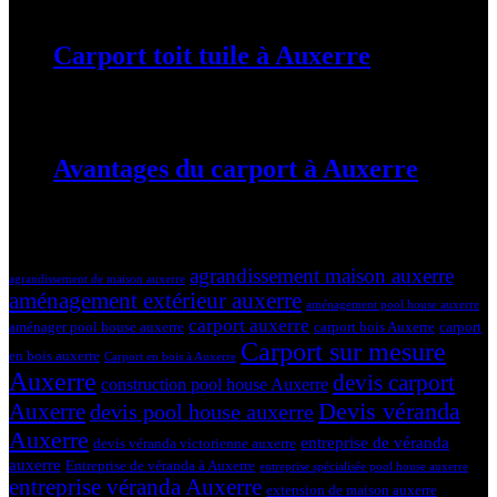
Carport toit tuile à Auxerre
19 mars 2024
Avantages du carport à Auxerre
19 mars 2024
Tags
agrandissement maison auxerre
agrandissement de maison auxerre
aménagement extérieur auxerre
aménagement pool house auxerre
carport auxerre
aménager pool house auxerre
carport bois Auxerre
carport
Carport sur mesure
en bois auxerre
Carport en bois à Auxerre
Auxerre
devis carport
construction pool house Auxerre
Devis véranda
Auxerre
devis pool house auxerre
Auxerre
entreprise de véranda
devis véranda victorienne auxerre
auxerre
Entreprise de véranda à Auxerre
entreprise spécialisée pool house auxerre
entreprise véranda Auxerre
extension de maison auxerre