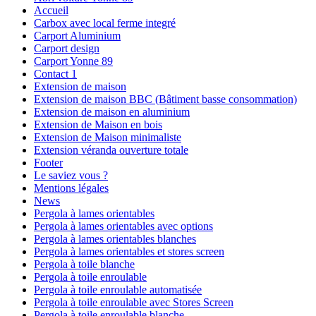
Accueil
Carbox avec local ferme integré
Carport Aluminium
Carport design
Carport Yonne 89
Contact 1
Extension de maison
Extension de maison BBC (Bâtiment basse consommation)
Extension de maison en aluminium
Extension de Maison en bois
Extension de Maison minimaliste
Extension véranda ouverture totale
Footer
Le saviez vous ?
Mentions légales
News
Pergola à lames orientables
Pergola à lames orientables avec options
Pergola à lames orientables blanches
Pergola à lames orientables et stores screen
Pergola à toile blanche
Pergola à toile enroulable
Pergola à toile enroulable automatisée
Pergola à toile enroulable avec Stores Screen
Pergola à toile enroulable blanche