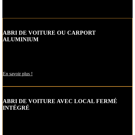
ABRI DE VOITURE OU CARPORT
ALUMINIUM
L’abri de voiture ou « carport » aluminium est un aménagement
extérieur qui constitue une bonne alternative aux garages et
appentis.
En savoir plus !
ABRI DE VOITURE AVEC LOCAL FERMÉ
INTÉGRÉ
Alternative raffinée au garage, cet abri de voiture ou carbox intègre
un local fermé pour un espace de stockage supplémentaire.