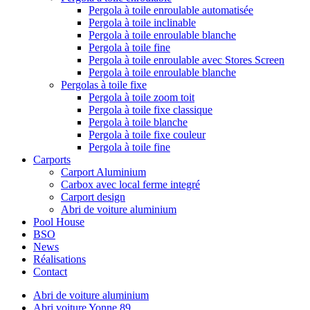
Pergola à toile enroulable automatisée
Pergola à toile inclinable
Pergola à toile enroulable blanche
Pergola à toile fine
Pergola à toile enroulable avec Stores Screen
Pergola à toile enroulable blanche
Pergolas à toile fixe
Pergola à toile zoom toit
Pergola à toile fixe classique
Pergola à toile blanche
Pergola à toile fixe couleur
Pergola à toile fine
Carports
Carport Aluminium
Carbox avec local ferme integré
Carport design
Abri de voiture aluminium
Pool House
BSO
News
Réalisations
Contact
Abri de voiture aluminium
Abri voiture Yonne 89