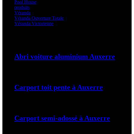
Pool House
(32)
produits
(3)
Véranda
(25)
Véranda Ouverture Totale
(20)
Véranda Victorienne
(25)
Latest Posts
Abri voiture aluminium Auxerre
19 mars 2024
Carport toit pente à Auxerre
19 mars 2024
Carport semi-adossé à Auxerre
19 mars 2024