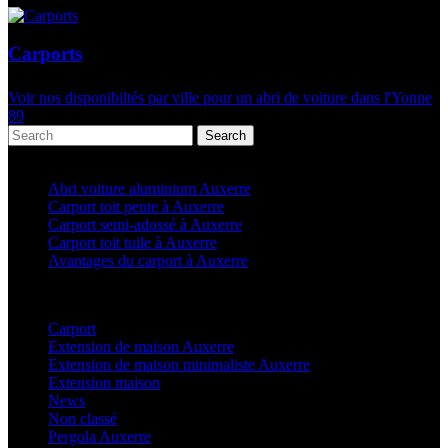
Carports
Voir nos disponibiltés par ville pour un abri de voiture dans l'Yonne
89
Search
Articles récents
Abri voiture aluminium Auxerre
Carport toit pente à Auxerre
Carport semi-adossé à Auxerre
Carport toit tuile à Auxerre
Avantages du carport à Auxerre
Categories
Carport
(36)
Extension de maison Auxerre
(27)
Extension de maison minimaliste Auxerre
(25)
Extension maison
(5)
News
(21)
Non classé
(1)
Pergola Auxerre
(25)