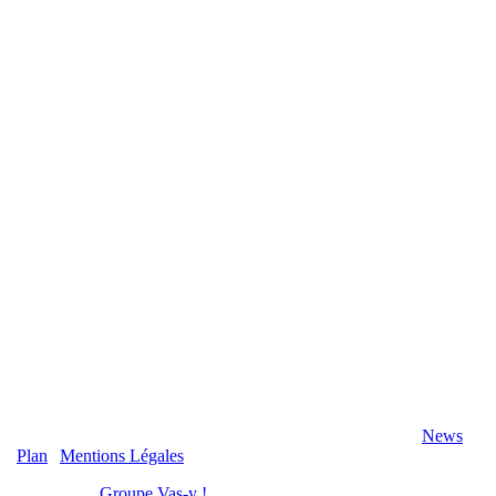
2020 Véranda-Pergola-Auxerre.fr - Tous Droits Réservés |
News
|
Plan
|
Mentions Légales
Réalisation :
Groupe Vas-y !