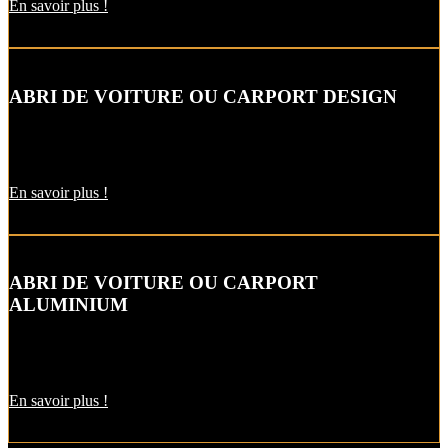
En savoir plus !
ABRI DE VOITURE OU CARPORT DESIGN
Le carport vous permet de protéger votre voiture des intempéries
comme la neige et la pluie, sans faire de travaux d’extension.
En savoir plus !
ABRI DE VOITURE OU CARPORT
ALUMINIUM
L’abri de voiture en alu est une protection utile pendant l’hiver. Il
est aussi pratique pour décharger vos courses par temps de pluie !
En savoir plus !