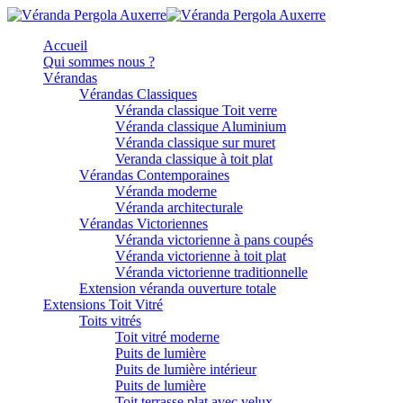
Accueil
Qui sommes nous ?
Vérandas
Vérandas Classiques
Véranda classique Toit verre
Véranda classique Aluminium
Véranda classique sur muret
Veranda classique à toit plat
Vérandas Contemporaines
Véranda moderne
Véranda architecturale
Vérandas Victoriennes
Véranda victorienne à pans coupés
Véranda victorienne à toit plat
Véranda victorienne traditionnelle
Extension véranda ouverture totale
Extensions Toit Vitré
Toits vitrés
Toit vitré moderne
Puits de lumière
Puits de lumière intérieur
Puits de lumière
Toit terrasse plat avec velux