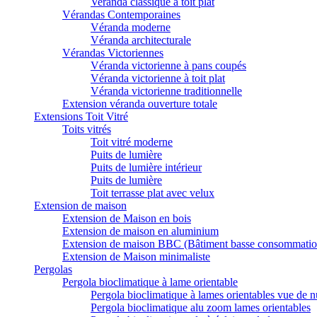
Veranda classique à toit plat
Vérandas Contemporaines
Véranda moderne
Véranda architecturale
Vérandas Victoriennes
Véranda victorienne à pans coupés
Véranda victorienne à toit plat
Véranda victorienne traditionnelle
Extension véranda ouverture totale
Extensions Toit Vitré
Toits vitrés
Toit vitré moderne
Puits de lumière
Puits de lumière intérieur
Puits de lumière
Toit terrasse plat avec velux
Extension de maison
Extension de Maison en bois
Extension de maison en aluminium
Extension de maison BBC (Bâtiment basse consommatio
Extension de Maison minimaliste
Pergolas
Pergola bioclimatique à lame orientable
Pergola bioclimatique à lames orientables vue de n
Pergola bioclimatique alu zoom lames orientables