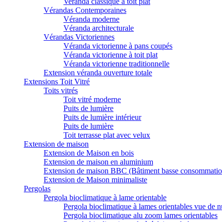
Veranda classique à toit plat
Vérandas Contemporaines
Véranda moderne
Véranda architecturale
Vérandas Victoriennes
Véranda victorienne à pans coupés
Véranda victorienne à toit plat
Véranda victorienne traditionnelle
Extension véranda ouverture totale
Extensions Toit Vitré
Toits vitrés
Toit vitré moderne
Puits de lumière
Puits de lumière intérieur
Puits de lumière
Toit terrasse plat avec velux
Extension de maison
Extension de Maison en bois
Extension de maison en aluminium
Extension de maison BBC (Bâtiment basse consommatio
Extension de Maison minimaliste
Pergolas
Pergola bioclimatique à lame orientable
Pergola bioclimatique à lames orientables vue de n
Pergola bioclimatique alu zoom lames orientables