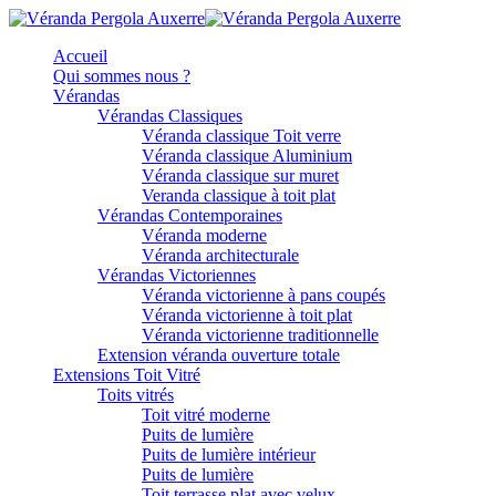
Accueil
Qui sommes nous ?
Vérandas
Vérandas Classiques
Véranda classique Toit verre
Véranda classique Aluminium
Véranda classique sur muret
Veranda classique à toit plat
Vérandas Contemporaines
Véranda moderne
Véranda architecturale
Vérandas Victoriennes
Véranda victorienne à pans coupés
Véranda victorienne à toit plat
Véranda victorienne traditionnelle
Extension véranda ouverture totale
Extensions Toit Vitré
Toits vitrés
Toit vitré moderne
Puits de lumière
Puits de lumière intérieur
Puits de lumière
Toit terrasse plat avec velux