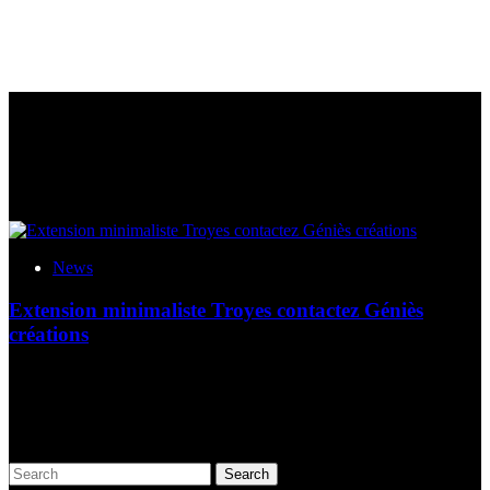
News
Extension minimaliste Troyes contactez Géniès
créations
Vous avez une maison moderne et vous souhaitez y rajouter une
extension minimaliste à Troyes ? Contactez-nous ! Votre entreprise
Veranda-Pergola-Auxerre, vous propose de réaliser tous vos travaux
d’agrandissement de...
Search