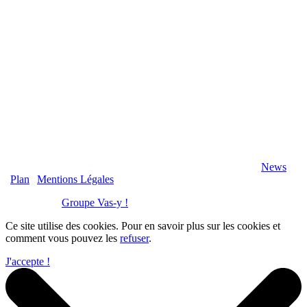
2020 Véranda-Pergola-Auxerre.fr - Tous Droits Réservés |
News
|
Plan
|
Mentions Légales
Réalisation :
Groupe Vas-y !
Ce site utilise des cookies. Pour en savoir plus sur les cookies et
comment vous pouvez les
refuser
.
J'accepte !