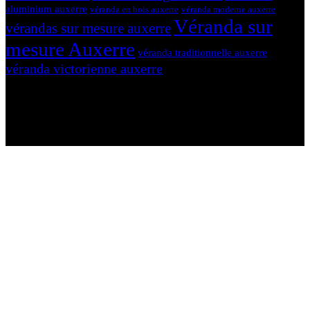
aluminium auxerre
véranda en bois auxerre
véranda moderne auxerre
Véranda sur
vérandas sur mesure auxerre
mesure Auxerre
véranda traditionnelle auxerre
véranda victorienne auxerre
N'hésitez-pas à nous contacter et à nous demander un devis
personnalisé.
Nous vous accueillons du:
Lundi au Vendredi de 9h à 12h et de 14h à 19h
Samedi de 9h à 12h et de 14h à 17h