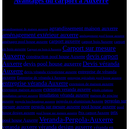
Avantages du carport à Auxerre
19 mars 2024
Tags
agrandissement maison auxerre
agrandissement de maison auxerre
aménagement extérieur auxerre
aménagement pool house auxerre
carport auxerre
aménager pool house auxerre
carport bois Auxerre
carport
Carport sur mesure
en bois auxerre
Carport en bois à Auxerre
Auxerre
devis carport
construction pool house Auxerre
Devis véranda
Auxerre
devis pool house auxerre
Auxerre
entreprise de véranda
devis véranda victorienne auxerre
auxerre
Entreprise de véranda à Auxerre
entreprise spécialisée pool house auxerre
entreprise véranda Auxerre
extension de maison auxerre
extension veranda auxerre
extension maison auxerre
géniès créations
installation véranda auxerre
maison de piscine
installation carport auxerre
pergolas sur
auxerre
pergola en aluminium Auxerre
pergola bioclimatique auxerre
mesure auxerre
pergola sur mesure auxerre
pool house auxerre
pool
prix
house design auxerre
Prix carport Auxerre
pool house sur mesure auxerre
Veranda-Pergola-Auxerre
pool house Auxerre
véranda design auxerre
veranda auxerre
véranda en