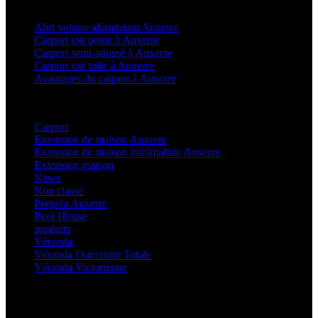
Articles récents
Abri voiture aluminium Auxerre
Carport toit pente à Auxerre
Carport semi-adossé à Auxerre
Carport toit tuile à Auxerre
Avantages du carport à Auxerre
Categories
Carport
(36)
Extension de maison Auxerre
(27)
Extension de maison minimaliste Auxerre
(25)
Extension maison
(5)
News
(21)
Non classé
(1)
Pergola Auxerre
(25)
Pool House
(32)
produits
(3)
Véranda
(25)
Véranda Ouverture Totale
(20)
Véranda Victorienne
(25)
Latest Posts