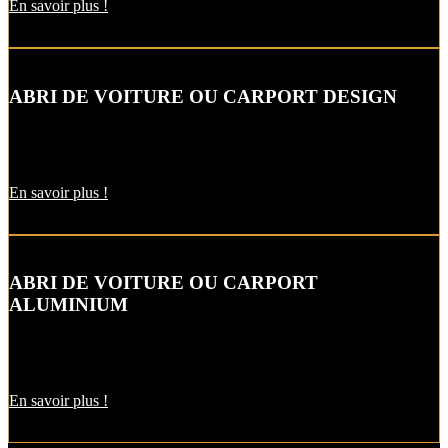
En savoir plus !
ABRI DE VOITURE OU CARPORT DESIGN
Le carport vous permet de protéger votre voiture des intempéries
comme la neige et la pluie, sans faire de travaux d’extension.
En savoir plus !
ABRI DE VOITURE OU CARPORT
ALUMINIUM
L’abri de voiture en alu est une protection utile pendant l’hiver. Il
est aussi pratique pour décharger vos courses par temps de pluie !
En savoir plus !