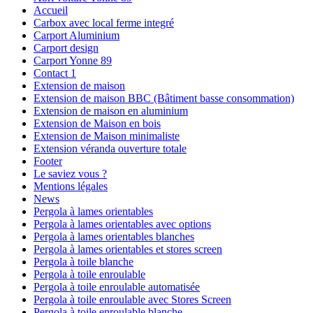
Accueil
Carbox avec local ferme integré
Carport Aluminium
Carport design
Carport Yonne 89
Contact 1
Extension de maison
Extension de maison BBC (Bâtiment basse consommation)
Extension de maison en aluminium
Extension de Maison en bois
Extension de Maison minimaliste
Extension véranda ouverture totale
Footer
Le saviez vous ?
Mentions légales
News
Pergola à lames orientables
Pergola à lames orientables avec options
Pergola à lames orientables blanches
Pergola à lames orientables et stores screen
Pergola à toile blanche
Pergola à toile enroulable
Pergola à toile enroulable automatisée
Pergola à toile enroulable avec Stores Screen
Pergola à toile enroulable blanche