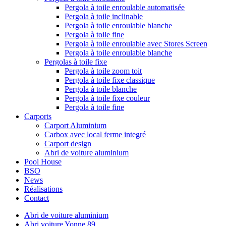
Pergola à toile enroulable automatisée
Pergola à toile inclinable
Pergola à toile enroulable blanche
Pergola à toile fine
Pergola à toile enroulable avec Stores Screen
Pergola à toile enroulable blanche
Pergolas à toile fixe
Pergola à toile zoom toit
Pergola à toile fixe classique
Pergola à toile blanche
Pergola à toile fixe couleur
Pergola à toile fine
Carports
Carport Aluminium
Carbox avec local ferme integré
Carport design
Abri de voiture aluminium
Pool House
BSO
News
Réalisations
Contact
Abri de voiture aluminium
Abri voiture Yonne 89