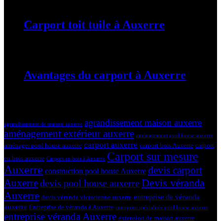
Carport toit tuile à Auxerre
19 mars 2024
Avantages du carport à Auxerre
19 mars 2024
Tags
agrandissement maison auxerre
agrandissement de maison auxerre
aménagement extérieur auxerre
aménagement pool house auxerre
carport auxerre
aménager pool house auxerre
carport bois Auxerre
carport
Carport sur mesure
en bois auxerre
Carport en bois à Auxerre
Auxerre
devis carport
construction pool house Auxerre
Devis véranda
Auxerre
devis pool house auxerre
Auxerre
entreprise de véranda
devis véranda victorienne auxerre
auxerre
Entreprise de véranda à Auxerre
entreprise spécialisée pool house auxerre
entreprise véranda Auxerre
extension de maison auxerre