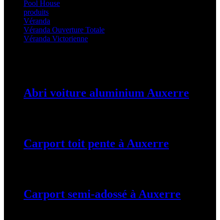
Pool House
(32)
produits
(3)
Véranda
(25)
Véranda Ouverture Totale
(20)
Véranda Victorienne
(25)
Latest Posts
Abri voiture aluminium Auxerre
19 mars 2024
Carport toit pente à Auxerre
19 mars 2024
Carport semi-adossé à Auxerre
19 mars 2024