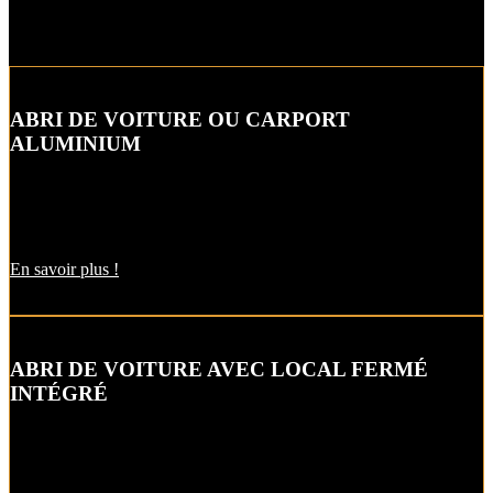
ABRI DE VOITURE OU CARPORT
ALUMINIUM
L’abri de voiture ou « carport » aluminium est un aménagement
extérieur qui constitue une bonne alternative aux garages et
appentis.
En savoir plus !
ABRI DE VOITURE AVEC LOCAL FERMÉ
INTÉGRÉ
Alternative raffinée au garage, cet abri de voiture ou carbox intègre
un local fermé pour un espace de stockage supplémentaire.