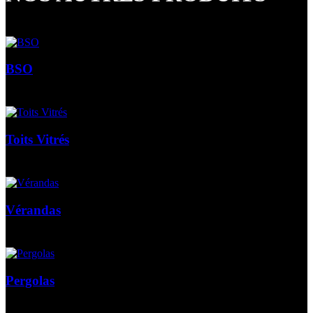
BSO
Toits Vitrés
Vérandas
Pergolas