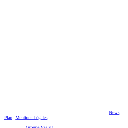
2020 Véranda-Pergola-Auxerre.fr - Tous Droits Réservés |
News
|
Plan
|
Mentions Légales
Réalisation :
Groupe Vas-y !