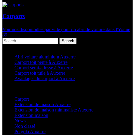
Carports
Voir nos disponibiltés par ville pour un abri de voiture dans l'Yonne
89
Search
Articles récents
Abri voiture aluminium Auxerre
Carport toit pente à Auxerre
Carport semi-adossé à Auxerre
Carport toit tuile à Auxerre
Avantages du carport à Auxerre
Categories
Carport
(36)
Extension de maison Auxerre
(27)
Extension de maison minimaliste Auxerre
(25)
Extension maison
(5)
News
(21)
Non classé
(1)
Pergola Auxerre
(25)