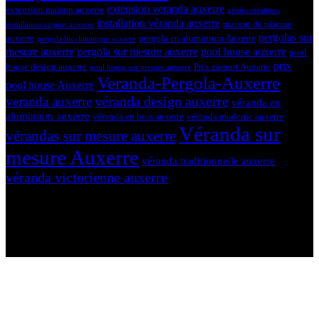
extension veranda auxerre
extension maison auxerre
géniès créations
installation véranda auxerre
maison de piscine
installation carport auxerre
pergolas sur
auxerre
pergola en aluminium Auxerre
pergola bioclimatique auxerre
mesure auxerre
pergola sur mesure auxerre
pool house auxerre
pool
prix
house design auxerre
Prix carport Auxerre
pool house sur mesure auxerre
Veranda-Pergola-Auxerre
pool house Auxerre
véranda design auxerre
veranda auxerre
véranda en
aluminium auxerre
véranda en bois auxerre
véranda moderne auxerre
Véranda sur
vérandas sur mesure auxerre
mesure Auxerre
véranda traditionnelle auxerre
véranda victorienne auxerre