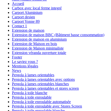
Accueil
Carbox avec local ferme integré
Carport Aluminium
Carport design
Carport Yonne 89
Contact 1
Extension de maison
Extension de maison BBC (Bâtiment basse consommation)
Extension de maison en aluminium
Extension de Maison en bois
Extension de Maison minimaliste
Extension véranda ouverture totale
Footer
Le saviez vous ?
Mentions légales
News
Pergola à lames orientables
Pergola à lames orientables avec options
Pergola à lames orientables blanches
Pergola à lames orientables et stores screen
Pergola à toile blanche
Pergola à toile enroulable
Pergola à toile enroulable automatisée
Pergola à toile enroulable avec Stores Screen
Pergola à toile enroulable blanche