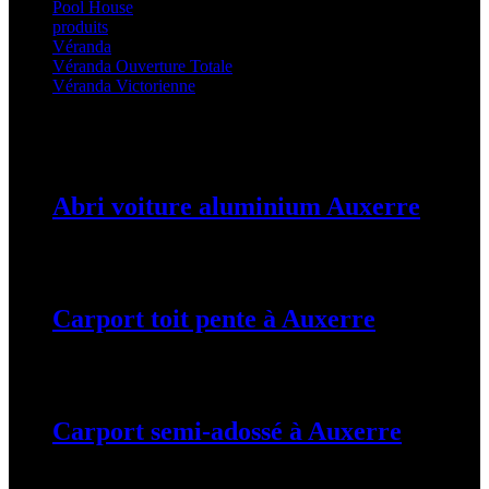
Pool House
(32)
produits
(3)
Véranda
(25)
Véranda Ouverture Totale
(20)
Véranda Victorienne
(25)
Latest Posts
Abri voiture aluminium Auxerre
19 mars 2024
Carport toit pente à Auxerre
19 mars 2024
Carport semi-adossé à Auxerre
19 mars 2024