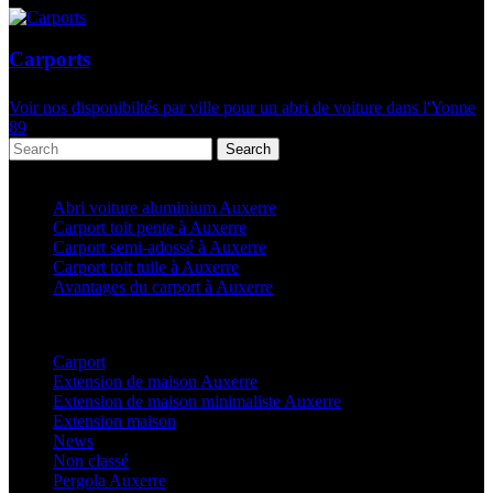
Carports
Voir nos disponibiltés par ville pour un abri de voiture dans l'Yonne
89
Search
Articles récents
Abri voiture aluminium Auxerre
Carport toit pente à Auxerre
Carport semi-adossé à Auxerre
Carport toit tuile à Auxerre
Avantages du carport à Auxerre
Categories
Carport
(36)
Extension de maison Auxerre
(27)
Extension de maison minimaliste Auxerre
(25)
Extension maison
(5)
News
(21)
Non classé
(1)
Pergola Auxerre
(25)