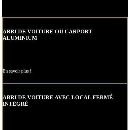
ABRI DE VOITURE OU CARPORT
ALUMINIUM
L’abri de voiture ou « carport » aluminium est un aménagement
extérieur qui constitue une bonne alternative aux garages et
appentis.
En savoir plus !
ABRI DE VOITURE AVEC LOCAL FERMÉ
INTÉGRÉ
Alternative raffinée au garage, cet abri de voiture ou carbox intègre
un local fermé pour un espace de stockage supplémentaire.