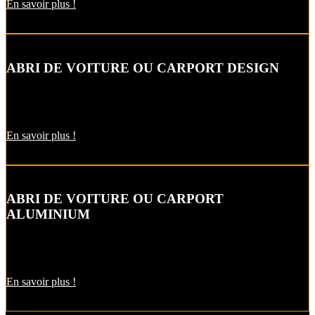
En savoir plus !
ABRI DE VOITURE OU CARPORT DESIGN
Le carport vous permet de protéger votre voiture des intempéries
comme la neige et la pluie, sans faire de travaux d’extension.
En savoir plus !
ABRI DE VOITURE OU CARPORT
ALUMINIUM
L’abri de voiture en alu est une protection utile pendant l’hiver. Il
est aussi pratique pour décharger vos courses par temps de pluie !
En savoir plus !