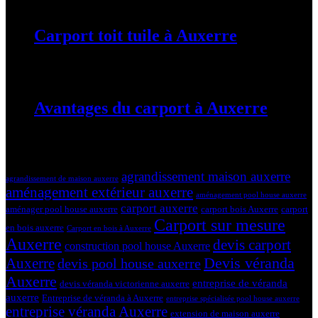
Carport toit tuile à Auxerre
19 mars 2024
Avantages du carport à Auxerre
19 mars 2024
Tags
agrandissement maison auxerre
agrandissement de maison auxerre
aménagement extérieur auxerre
aménagement pool house auxerre
carport auxerre
aménager pool house auxerre
carport bois Auxerre
carport
Carport sur mesure
en bois auxerre
Carport en bois à Auxerre
Auxerre
devis carport
construction pool house Auxerre
Devis véranda
Auxerre
devis pool house auxerre
Auxerre
entreprise de véranda
devis véranda victorienne auxerre
auxerre
Entreprise de véranda à Auxerre
entreprise spécialisée pool house auxerre
entreprise véranda Auxerre
extension de maison auxerre