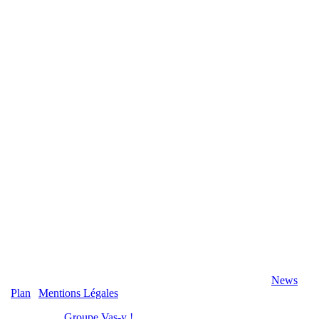
2020 Véranda-Pergola-Auxerre.fr - Tous Droits Réservés |
News
|
Plan
|
Mentions Légales
Réalisation :
Groupe Vas-y !