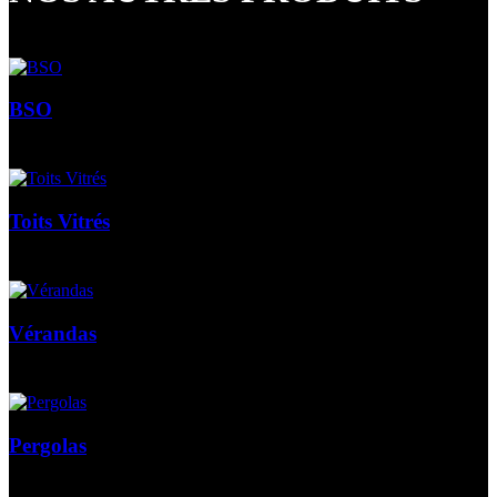
BSO
Toits Vitrés
Vérandas
Pergolas