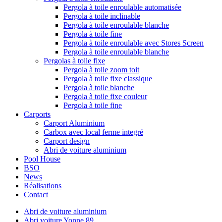
Pergola à toile enroulable automatisée
Pergola à toile inclinable
Pergola à toile enroulable blanche
Pergola à toile fine
Pergola à toile enroulable avec Stores Screen
Pergola à toile enroulable blanche
Pergolas à toile fixe
Pergola à toile zoom toit
Pergola à toile fixe classique
Pergola à toile blanche
Pergola à toile fixe couleur
Pergola à toile fine
Carports
Carport Aluminium
Carbox avec local ferme integré
Carport design
Abri de voiture aluminium
Pool House
BSO
News
Réalisations
Contact
Abri de voiture aluminium
Abri voiture Yonne 89