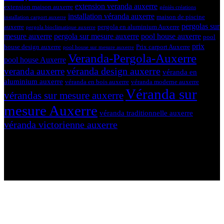
extension veranda auxerre
extension maison auxerre
géniès créations
installation véranda auxerre
maison de piscine
installation carport auxerre
pergolas sur
auxerre
pergola en aluminium Auxerre
pergola bioclimatique auxerre
mesure auxerre
pergola sur mesure auxerre
pool house auxerre
pool
prix
house design auxerre
Prix carport Auxerre
pool house sur mesure auxerre
Veranda-Pergola-Auxerre
pool house Auxerre
véranda design auxerre
veranda auxerre
véranda en
aluminium auxerre
véranda en bois auxerre
véranda moderne auxerre
Véranda sur
vérandas sur mesure auxerre
mesure Auxerre
véranda traditionnelle auxerre
véranda victorienne auxerre